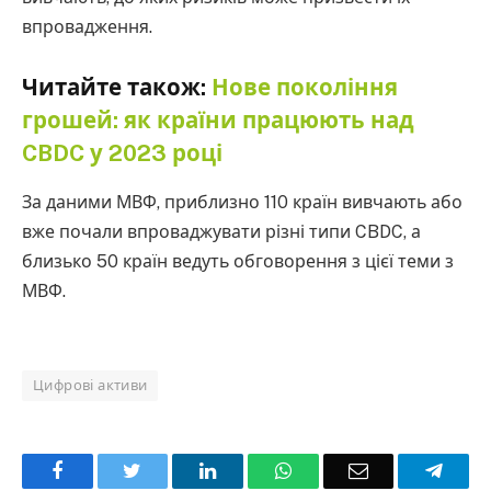
впровадження.
Читайте також:
Нове покоління
грошей: як країни працюють над
CBDC у 2023 році
За даними МВФ, приблизно 110 країн вивчають або
вже почали впроваджувати різні типи CBDC, а
близько 50 країн ведуть обговорення з цієї теми з
МВФ.
Цифрові активи
Facebook
Twitter
LinkedIn
WhatsApp
Email
Teleg