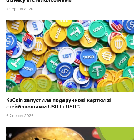
бізнесу зі стейблкоїнами
7 Серпня 2026
KuCoin запустила подарункові картки зі
стейблкоїнами USDT і USDC
6 Серпня 2026