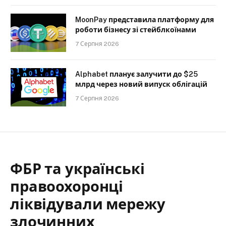
MoonPay представила платформу для
роботи бізнесу зі стейблкоїнами
7 Серпня 2026
Alphabet планує залучити до $25
млрд через новий випуск облігацій
7 Серпня 2026
ФБР та українські
правоохоронці
ліквідували мережу
злочинних