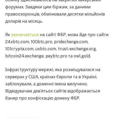
форумах. Завдяки цим біржам, за даними
правоохоронців, обмінювали десятки мільйонів
доларів на місяць.
Як
зазначається
на сайті ФБР, мова йде про сайти
24xbtc.com, 100btc.pro, pridechange.com,
101crypta.com, uxbtc.com, trust-exchange.org,
bitcoin24.exchange, paybtc.pro та owl.gold.
Інфраструктуру мережі, яка розміщувалася на
серверах у США, країнах Європи та в Україні,
заблокували, а доменні імена вилучено.
Відвідувачам дев’ятьох сайтів відображається
банер про конфіскацію домену ФБР.