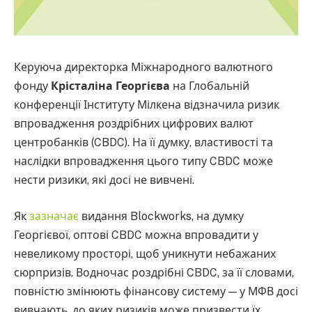
Керуюча директорка Міжнародного валютного
фонду
Крісталіна Георгієва
на Глобальній
конференції Інституту Мілкена відзначила ризик
впровадження роздрібних цифрових валют
центробанків (CBDC). На її думку, властивості та
наслідки впровадження цього типу CBDC може
нести ризики, які досі не вивчені.
Як
зазначає
видання Blockworks, на думку
Георгієвої, оптові CBDC можна впровадити у
невеликому просторі, щоб уникнути небажаних
сюрпризів. Водночас роздрібні CBDC, за її словами,
повністю змінюють фінансову систему — у МФВ досі
вивчають, до яких ризиків може призвести їх