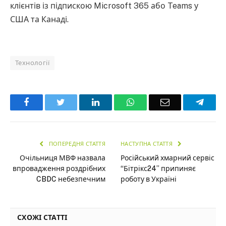
клієнтів із підпискою Microsoft 365 або Teams у
США та Канаді.
Технології
Facebook
Twitter
LinkedIn
WhatsApp
Email
Teleg
ПОПЕРЕДНЯ СТАТТЯ
НАСТУПНА СТАТТЯ
Очільниця МВФ назвала
Російський хмарний сервіс
впровадження роздрібних
“Бітрікс24” припиняє
CBDC небезпечним
роботу в Україні
СХОЖІ СТАТТІ