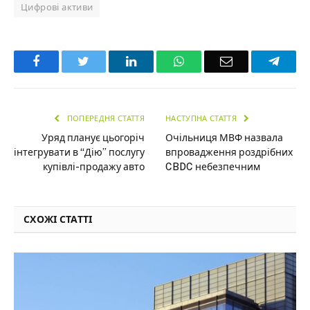
Цифрові активи
Facebook
Twitter
LinkedIn
WhatsApp
Email
Teleg
ПОПЕРЕДНЯ СТАТТЯ
НАСТУПНА СТАТТЯ
Уряд планує цьогоріч
Очільниця МВФ назвала
інтегрувати в “Дію” послугу
впровадження роздрібних
купівлі-продажу авто
CBDC небезпечним
СХОЖІ СТАТТІ