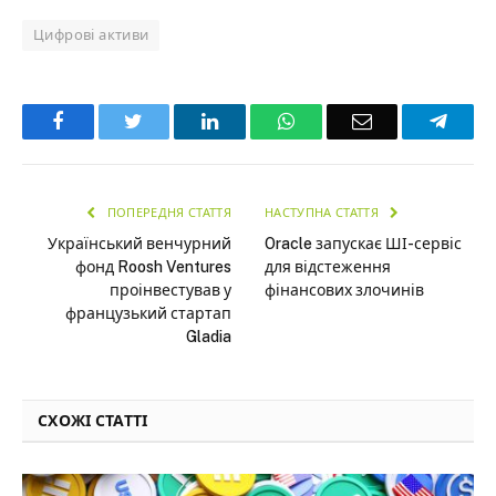
Цифрові активи
Facebook
Twitter
LinkedIn
WhatsApp
Email
Teleg
ПОПЕРЕДНЯ СТАТТЯ
НАСТУПНА СТАТТЯ
Український венчурний
Oracle запускає ШІ-сервіс
фонд Roosh Ventures
для відстеження
проінвестував у
фінансових злочинів
французький стартап
Gladia
СХОЖІ СТАТТІ