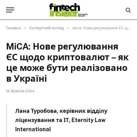
»
»
Головна
Експертний погляд
MiCA: Нове регулювання ЄС щодо криптовалют – як це може бути реалізовано в Україні
MiCA: Нове регулювання
ЄС щодо криптовалют – як
це може бути реалізовано
в Україні
16 Жовтня 2024
Лана Туробова, керівник відділу
ліцензування та ІТ, Eternity Law
International