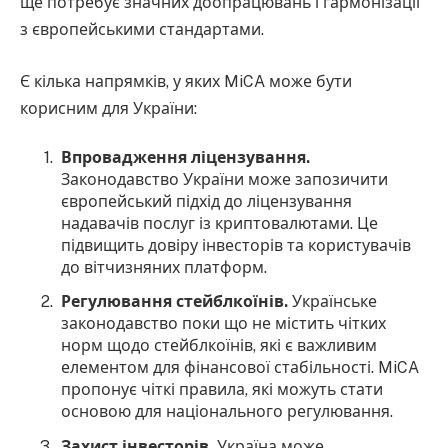
ще потребує значних доопрацювань і гармонізації
з європейськими стандартами.
Є кілька напрямків, у яких MiCA може бути
корисним для України:
Впровадження ліцензування.
Законодавство України може запозичити
європейський підхід до ліцензування
надавачів послуг із криптовалютами. Це
підвищить довіру інвесторів та користувачів
до вітчизняних платформ.
Регулювання стейблкоїнів.
Українське
законодавство поки що не містить чітких
норм щодо стейблкоїнів, які є важливим
елементом для фінансової стабільності. MiCA
пропонує чіткі правила, які можуть стати
основою для національного регулювання.
Захист інвесторів.
Україна може