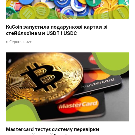
KuCoin запустила подарункові картки зі
стейблкоїнами USDT і USDC
6 Серпня 2026
Mastercard тестує систему перевірки