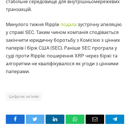
стабільне середовище для внутрішньомережевих
транзакцій.
Минулого тижня Ripple
подала
зустрічну апеляцію
у справі SEC. Таким чином компанія сподівається
закінчити юридичну боротьбу з Комісією з цінних
паперів і бірж США (SEC). Раніше SEC програла у
суді проти Ripple: поширення XRP через біржі та
алгоритми не кваліфікувалося як угоди з цінними
паперами.
Цифрові активи
Facebook
Twitter
LinkedIn
WhatsApp
Email
Teleg