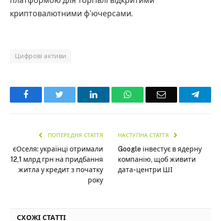
платформою для торгівлі відкритими
криптовалютними ф’ючерсами.
Цифрові активи
Facebook
Twitter
LinkedIn
WhatsApp
Email
Teleg
ПОПЕРЕДНЯ СТАТТЯ
НАСТУПНА СТАТТЯ
єОселя: українці отримали
Google інвестує в ядерну
12,1 млрд грн на придбання
компанію, щоб живити
житла у кредит з початку
дата-центри ШІ
року
СХОЖІ СТАТТІ