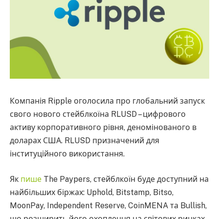
Компанія Ripple оголосила про глобальний запуск
свого нового стейблкоїна RLUSD – цифрового
активу корпоративного рівня, деномінованого в
доларах США. RLUSD призначений для
інституційного використання.
Як
пише
The Paypers, стейблкоїн буде доступний на
найбільших біржах: Uphold, Bitstamp, Bitso,
MoonPay, Independent Reserve, CoinMENA та Bullish,
що розширить його охоплення на світових ринках.