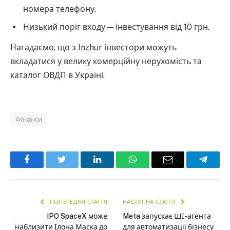
номера телефону.
Низький поріг входу — інвестування від 10 грн.
Нагадаємо, що з Inzhur інвестори можуть
вкладатися у велику комерційну нерухомість та
каталог ОВДП в Україні.
Фінанси
Facebook
Twitter
LinkedIn
WhatsApp
Email
Teleg
ПОПЕРЕДНЯ СТАТТЯ
НАСТУПНА СТАТТЯ
IPO SpaceX може
Meta запускає ШІ-агента
наблизити Ілона Маска до
для автоматизації бізнесу