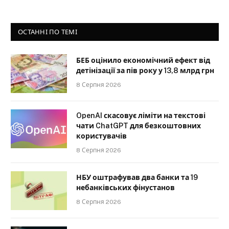
ОСТАННІ ПО ТЕМІ
БЕБ оцінило економічний ефект від
детінізації за пів року у 13,8 млрд грн
8 Серпня 2026
OpenAI скасовує ліміти на текстові
чати ChatGPT для безкоштовних
користувачів
8 Серпня 2026
НБУ оштрафував два банки та 19
небанківських фінустанов
8 Серпня 2026