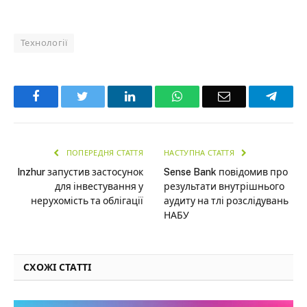
Технології
Facebook
Twitter
LinkedIn
WhatsApp
Email
Teleg
ПОПЕРЕДНЯ СТАТТЯ
НАСТУПНА СТАТТЯ
Inzhur запустив застосунок
Sense Bank повідомив про
для інвестування у
результати внутрішнього
нерухомість та облігації
аудиту на тлі розслідувань
НАБУ
СХОЖІ СТАТТІ