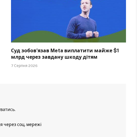
Суд зобов’язав Meta виплатити майже $1
млрд через завдану шкоду дітям
7 Серпня 2026
уватись
.
ія через соц. мережі