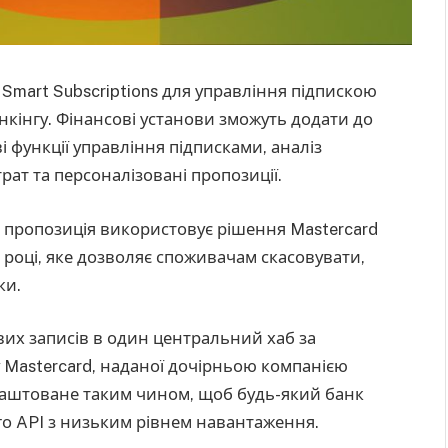
 Smart Subscriptions для управління підпискою
нкінгу. Фінансові установи зможуть додати до
і функції управління підписками, аналіз
рат та персоналізовані пропозиції.
ня пропозиція використовує рішення Mastercard
3 році, яке дозволяє споживачам скасовувати,
ки.
ових записів в один центральний хаб за
у Mastercard, наданої дочірньою компанією
алаштоване таким чином, щоб будь-який банк
го API з низьким рівнем навантаження.