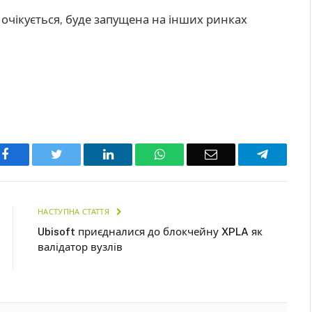
як очікується, буде запущена на інших ринках
Facebook
Twitter
LinkedIn
WhatsApp
Email
Telegra
НАСТУПНА СТАТТЯ
Ubisoft приєдналися до блокчейну XPLA як
валідатор вузлів