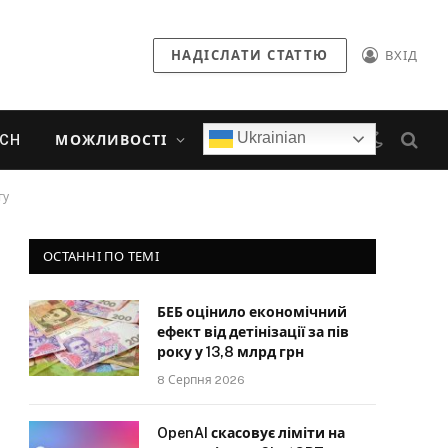
НАДІСЛАТИ СТАТТЮ
ВХІД
Ukrainian
ECH
МОЖЛИВОСТІ
гу
ОСТАННІ ПО ТЕМІ
БЕБ оцінило економічний
ефект від детінізації за пів
року у 13,8 млрд грн
8 Серпня 2026
OpenAI скасовує ліміти на