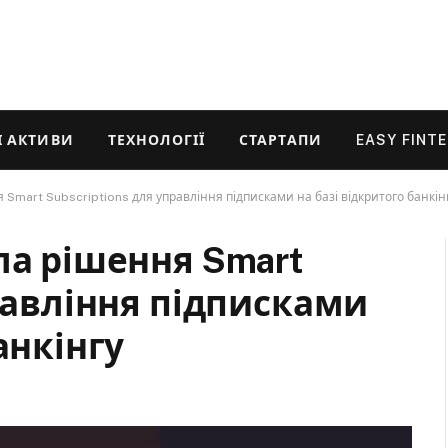
 АКТИВИ
ТЕХНОЛОГІЇ
СТАРТАПИ
EASY FINT
Smart Subscriptions для управління підписками на базі відкритого банкін
ла рішення Smart
правління підписками
анкінгу