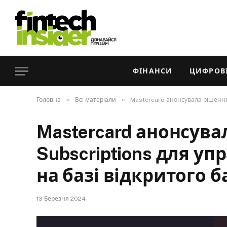
ФІНАНСИ
ЦИФРОВІ
»
»
Головна
Всі матеріали
Mastercard анонсувала рішення 
Mastercard анонсува
Subscriptions для у
на базі відкритого б
13 Березня 2024