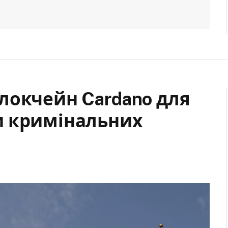
локчейн Cardano для
и кримінальних