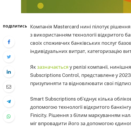
Компанія Mastercard нині пілотує рішення
ПОДІЛИТИСЬ
з використанням технології відкритого ба
своїх споживчих банківських послуг базов
індивідуальних витрат, категоризацію вит
Як
зазначається
у релізі компанії, ниніш
Subscriptions Control, представлене у 202
призупиняти та відновлювати свої підпис
Smart Subscriptions об’єднує кілька облік
допомогою технології відкритого банкінг
Finicity. Рішення з білим маркуванням н
міг впровадити його за допомогою єдино