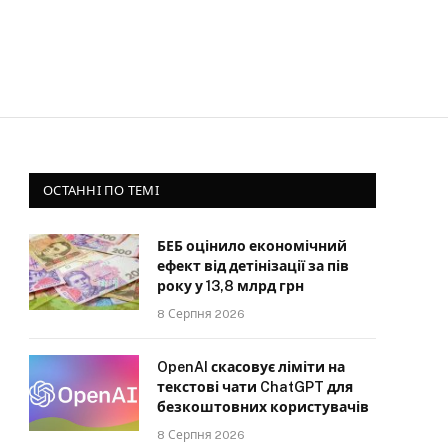
ОСТАННІ ПО ТЕМІ
БЕБ оцінило економічний
ефект від детінізації за пів
року у 13,8 млрд грн
8 Серпня 2026
OpenAI скасовує ліміти на
текстові чати ChatGPT для
безкоштовних користувачів
8 Серпня 2026