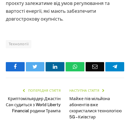
проєкту залежатиме від умов регулювання та
вартості енергії, які мають забезпечити
довгострокову окупність.
Технології
Facebook
Twitter
LinkedIn
WhatsApp
Email
Teleg
ПОПЕРЕДНЯ СТАТТЯ
НАСТУПНА СТАТТЯ
Криптомільярдер Джастін
Майже пів мільйона
Сан судиться з World Liberty
абонентів вже
Financial родини Трампа
скористалися технологією
5G – Київстар