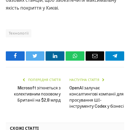
базових станцій, щоб забезпечити максимальну
якість покриття у Києві.
Технології
Facebook
Twitter
LinkedIn
WhatsApp
Email
Teleg
ПОПЕРЕДНЯ СТАТТЯ
НАСТУПНА СТАТТЯ
Microsoft зіткнеться з
OpenAI залучає
колективним позовом у
консалтингові компанії для
Британії на $2,8 млрд
просування ШІ-
інструменту Codex у бізнесі
СХОЖІ СТАТТІ