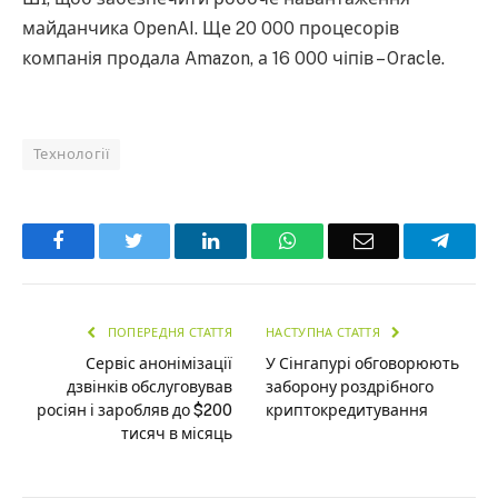
майданчика OpenAI. Ще 20 000 процесорів
компанія продала Amazon, а 16 000 чіпів – Oracle.
Технології
Facebook
Twitter
LinkedIn
WhatsApp
Email
Teleg
ПОПЕРЕДНЯ СТАТТЯ
НАСТУПНА СТАТТЯ
Сервіс анонімізації
У Сінгапурі обговорюють
дзвінків обслуговував
заборону роздрібного
росіян і заробляв до $200
криптокредитування
тисяч в місяць