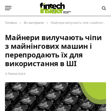
»
»
Головна
Всі матеріали
Майнери вилучають чіпи з майнінгових машин і перепродають їх для використання в ШІ
Майнери вилучають чіпи
з майнінгових машин і
перепродають їх для
використання в ШІ
3 Липня 2023