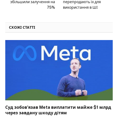
збільшили залучення на
перепродають їх для
75%
використання в ШІ
СХОЖІ СТАТТІ
Суд зобов’язав Meta виплатити майже $1 млрд
через завдану шкоду дітям