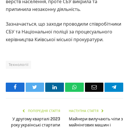
верств населення, проте СБУ викрила та
припинила незаконну діяльність.
Зазначається, що заходи проводили співробітники
СБУ та Національної поліції за процесуального
керівництва Київської міської прокуратури.
Технології
Facebook
Twitter
LinkedIn
WhatsApp
Email
Teleg
ПОПЕРЕДНЯ СТАТТЯ
НАСТУПНА СТАТТЯ
У другому кварталі 2023
Майнери вилучають чіпи з
року українські стартапи
майнінгових машин і