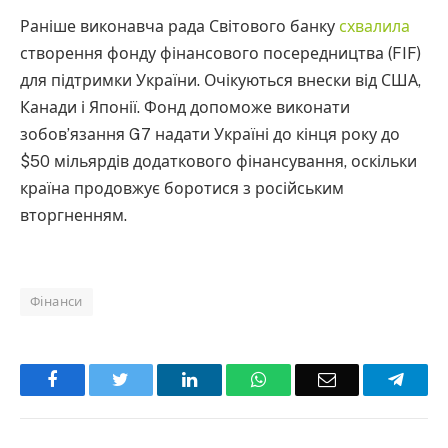
Раніше виконавча рада Світового банку
схвалила
створення фонду фінансового посередництва (FIF)
для підтримки України. Очікуються внески від США,
Канади і Японії. Фонд допоможе виконати
зобов’язання G7 надати Україні до кінця року до
$50 мільярдів додаткового фінансування, оскільки
країна продовжує боротися з російським
вторгненням.
Фінанси
Facebook
Twitter
LinkedIn
WhatsApp
Email
Teleg