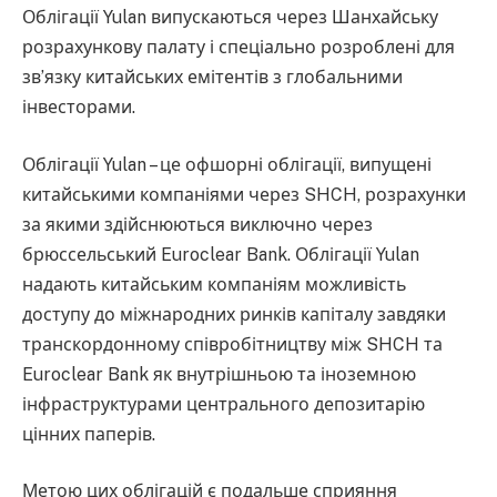
Облігації Yulan випускаються через Шанхайську
розрахункову палату і спеціально розроблені для
зв’язку китайських емітентів з глобальними
інвесторами.
Облігації Yulan – це офшорні облігації, випущені
китайськими компаніями через SHCH, розрахунки
за якими здійснюються виключно через
брюссельський Euroclear Bank. Облігації Yulan
надають китайським компаніям можливість
доступу до міжнародних ринків капіталу завдяки
транскордонному співробітництву між SHCH та
Euroclear Bank як внутрішньою та іноземною
інфраструктурами центрального депозитарію
цінних паперів.
Метою цих облігацій є подальше сприяння