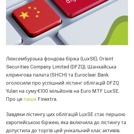
Люксембурзька фондова біржа (LuxSE), Orient
Securities Company Limited (DFZQ), Шанхайська
клірингова палата (SHCH) та Euroclear Bank
оголосили про успішний лістинг облігацій DFZQ
Yulan на суму €100 мільйонів на Euro MTF LuxSE.
Про це
пише
Finextra.
Завдяки лістингу цих облігацій LuxSE стає першою
європейською біржею, яка включила до лістингу та
допустила до торгів цей унікальний клас активів.