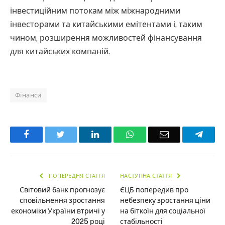
інвестиційним потокам між міжнародними
інвесторами та китайськими емітентами і, таким
чином, розширення можливостей фінансування
для китайських компаній.
Фінанси
Facebook
Twitter
LinkedIn
WhatsApp
Email
Teleg
ПОПЕРЕДНЯ СТАТТЯ
НАСТУПНА СТАТТЯ
Світовий банк прогнозує
ЄЦБ попередив про
сповільнення зростання
небезпеку зростання ціни
економіки України втричі у
на біткоїн для соціальної
2025 році
стабільності