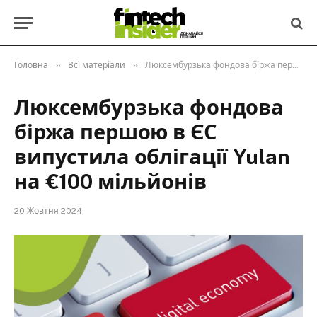
»
»
Головна
Всі матеріали
Люксембурзька фондова біржа першою в ЄС випустила облігації Yulan на €100 мільйонів
Люксембурзька фондова
біржа першою в ЄС
випустила облігації Yulan
на €100 мільйонів
20 Жовтня 2024