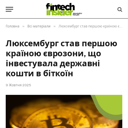
»
»
Головна
Всі матеріали
Люксембург став першою країною єврозони, що інвестувала державні кошти в біткоїн
Люксембург став першою
країною єврозони, що
інвестувала державні
кошти в біткоїн
9 Жовтня 2025