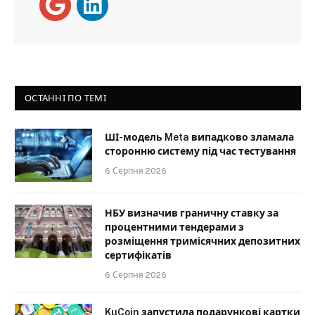
ОСТАННІ ПО ТЕМІ
ШІ-модель Meta випадково зламала
сторонню систему під час тестування
6 Серпня 2026
НБУ визначив граничну ставку за
процентними тендерами з
розміщення тримісячних депозитних
сертифікатів
6 Серпня 2026
KuCoin запустила подарункові картки