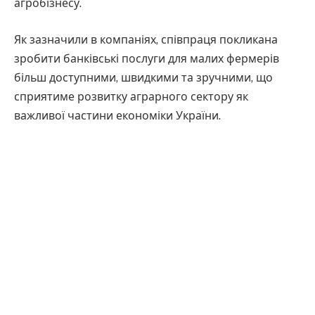
агробізнесу.
Як зазначили в компаніях, співпраця покликана
зробити банківські послуги для малих фермерів
більш доступними, швидкими та зручними, що
сприятиме розвитку аграрного сектору як
важливої частини економіки України.
Новий сервіс стане частиною екосистеми WEAGRO,
що поєднує цифрові технології та інноваційні
фінансові рішення, адаптовані до потреб
агробізнесу.
Activitis та Piraeus Bank працюватимуть над тим,
щоб фермери могли отримувати банківські та
фінансові послуги повністю в цифровому форматі.