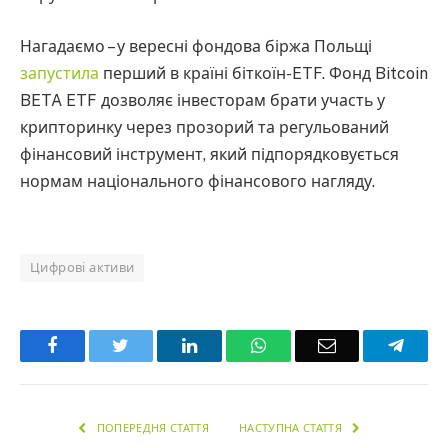
Нагадаємо – у вересні фондова біржа Польщі
запустила
перший в країні біткоїн-ETF. Фонд Bitcoin
BETA ETF дозволяє інвесторам брати участь у
крипторинку через прозорий та регульований
фінансовий інструмент, який підпорядковується
нормам національного фінансового нагляду.
Цифрові активи
Facebook
Twitter
LinkedIn
WhatsApp
Email
Teleg
ПОПЕРЕДНЯ СТАТТЯ
НАСТУПНА СТАТТЯ