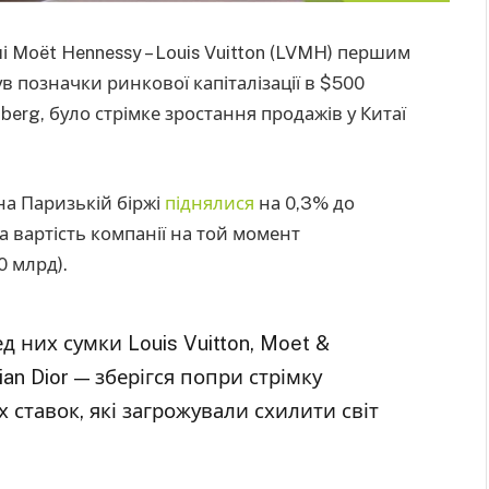
Moët Hennessy – Louis Vuitton (LVMH) першим
в позначки ринкової капіталізації в $500
erg, було стрімке зростання продажів у Китаї
 на Паризькій біржі
піднялися
на 0,3% до
а вартість компанії на той момент
0 млрд).
 них сумки Louis Vuitton, Moet &
an Dior — зберігся попри стрімку
 ставок, які загрожували схилити світ