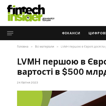
ФІНАНСИ
ЦИФРОВІ
»
»
Головна
Всі матеріали
LVMH першою в Європі досягла 
LVMH першою в Євро
вартості в $500 млр
24 Квітня 2023