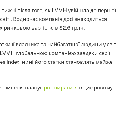
а тижні після того, як LVMH увійшла до першої
світі. Водночас компанія досі знаходиться
їх ринковою вартістю в $2,6 трлн.
тки її власника та найбагатшої людини у світі
 LVMH глобальною компанією завдяки серії
es Index, нині його статки становлять майже
ес-імперія планує
розширятися
в цифровому