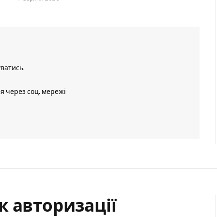
уватись
.
ія через соц. мережі
к авторизації