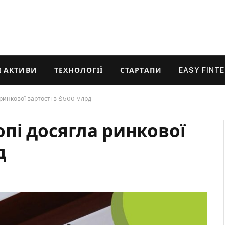
 АКТИВИ
ТЕХНОЛОГІЇ
СТАРТАПИ
EASY FINT
ринкової вартості в $500 млрд
пі досягла ринкової
д