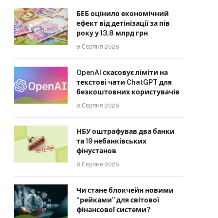
БЕБ оцінило економічний
ефект від детінізації за пів
року у 13,8 млрд грн
8 Серпня 2026
OpenAI скасовує ліміти на
текстові чати ChatGPT для
безкоштовних користувачів
8 Серпня 2026
НБУ оштрафував два банки
та 19 небанківських
фінустанов
8 Серпня 2026
Чи стане блокчейн новими
“рейками” для світової
фінансової системи?