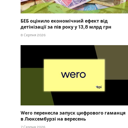
БЕБ оцінило економічний ефект від
детінізації за пів року у 13,8 млрд грн
8 Серпня 2026
Wero перенесла запуск цифрового гаманця
в Люксембурзі на вересень
7 Серпня 2026