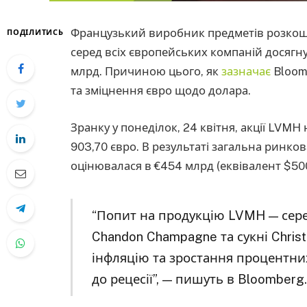
Французький виробник предметів розкоші 
ПОДІЛИТИСЬ
серед всіх європейських компаній досягну
млрд. Причиною цього, як
зазначає
Bloomb
та зміцнення євро щодо долара.
Зранку у понеділок, 24 квітня, акції LVMH
903,70 євро. В результаті загальна ринков
оцінювалася в €454 млрд (еквівалент $50
“Попит на продукцію LVMH — серед
Chandon Champagne та сукні Christi
інфляцію та зростання процентних
до рецесії”, — пишуть в Bloomberg.