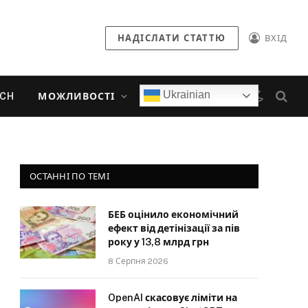
НАДІСЛАТИ СТАТТЮ
ВХІД
Ukrainian
ECH
МОЖЛИВОСТІ
ОСТАННІ ПО ТЕМІ
БЕБ оцінило економічний
ефект від детінізації за пів
року у 13,8 млрд грн
8 Серпня 2026
OpenAI скасовує ліміти на