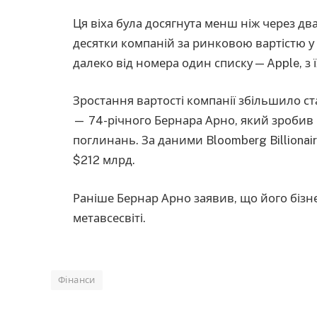
Ця віха була досягнута менш ніж через дв
десятки компаній за ринковою вартістю у 
далеко від номера один списку — Apple, з 
Зростання вартості компанії збільшило ста
— 74-річного Бернара Арно, який зробив
поглинань. За даними Bloomberg Billionair
$212 млрд.
Раніше Бернар Арно заявив, що його бізн
метавсесвіті.
Фінанси