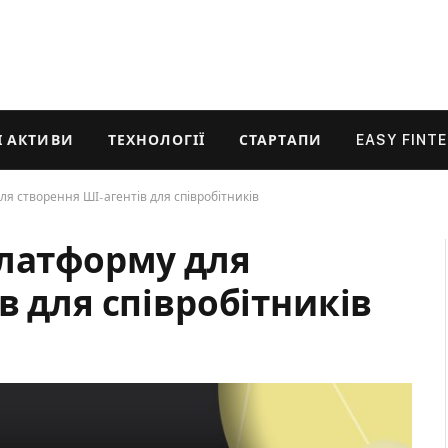
 АКТИВИ
ТЕХНОЛОГІЇ
СТАРТАПИ
EASY FINT
я створення ШІ-агентів для співробітників
платформу для
в для співробітників