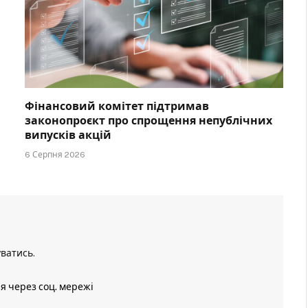
Фінансовий комітет підтримав
законопроєкт про спрощення непублічних
випусків акцій
6 Серпня 2026
уватись
.
ія через соц. мережі