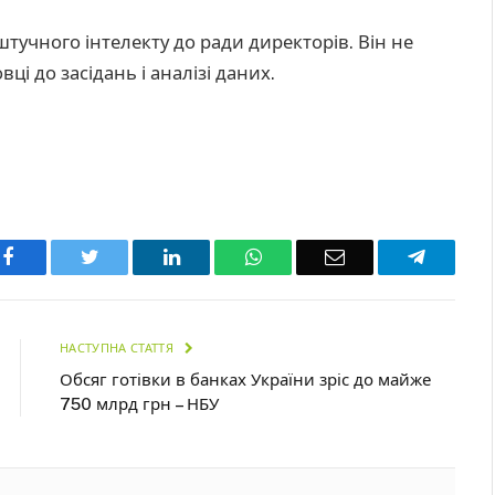
штучного інтелекту до ради директорів. Він не
вці до засідань і аналізі даних.
Facebook
Twitter
LinkedIn
WhatsApp
Email
Telegra
НАСТУПНА СТАТТЯ
Обсяг готівки в банках України зріс до майже
750 млрд грн – НБУ