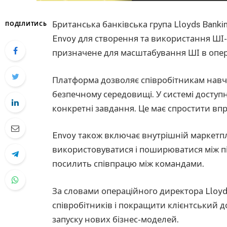
Британська банківська група Lloyds Bank
ПОДІЛИТИСЬ
Envoy для створення та використання ШІ-а
призначене для масштабування ШІ в опера
Платформа дозволяє співробітникам навча
безпечному середовищі. У системі доступн
конкретні завдання. Це має спростити в
Envoy також включає внутрішній маркетп
використовуватися і поширюватися між пі
посилить співпрацю між командами.
За словами операційного директора Lloy
співробітників і покращити клієнтський д
запуску нових бізнес-моделей.