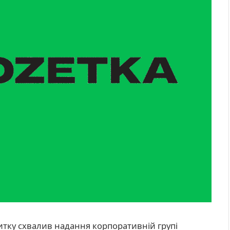
итку схвалив надання корпоративній групі