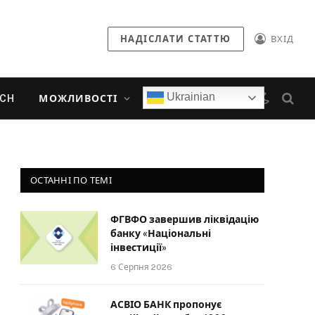
НАДІСЛАТИ СТАТТЮ
ВХІД
Ukrainian
ECH
МОЖЛИВОСТІ
ОСТАННІ ПО ТЕМІ
ФГВФО завершив ліквідацію
банку «Національні
інвестиції»
6 Серпня 2026
АСВІО БАНК пропонує