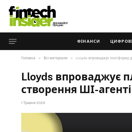
ФІНАНСИ
ЦИФРОВІ
»
»
Головна
Всі матеріали
Lloyds впроваджує платформу дл
Lloyds впроваджує 
створення ШІ-агенті
1 Травня 2026