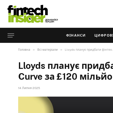
ФІНАНСИ
ЦИФРОВІ
»
»
Головна
Всі матеріали
Lloyds планує придбати фінтех-
Lloyds планує прид
Curve за £120 мільйо
14 Липня 2025