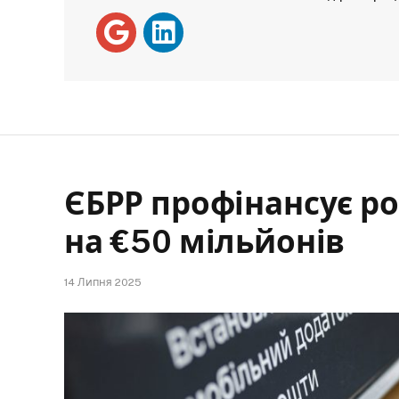
ЄБРР профінансує р
на €50 мільйонів
14 Липня 2025