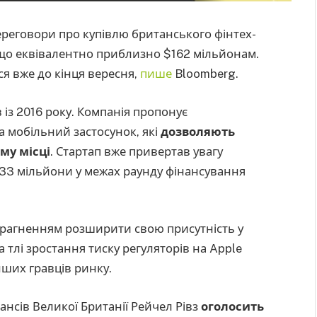
ереговори про купівлю британського фінтех-
, що еквівалентно приблизно $162 мільйонам.
я вже до кінця вересня,
пише
Bloomberg.
із 2016 року. Компанія пропонує
а мобільний застосунок, які
дозволяють
ому місці
. Стартап вже привертав увагу
£133 мільйони у межах раунду фінансування
 прагненням розширити свою присутність у
а тлі зростання тиску регуляторів на Apple
інших гравців ринку.
ансів Великої Британії Рейчел Рівз
оголосить