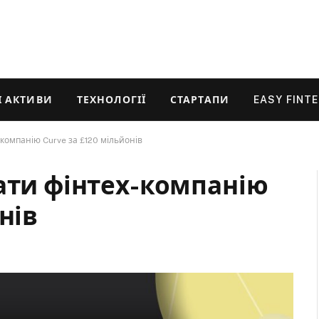
 АКТИВИ
ТЕХНОЛОГІЇ
СТАРТАПИ
EASY FINT
компанію Curve за £120 мільйонів
бати фінтех-компанію
нів