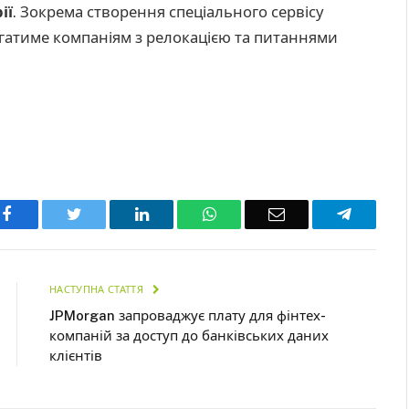
ії
. Зокрема створення спеціального сервісу
гатиме компаніям з релокацією та питаннями
Facebook
Twitter
LinkedIn
WhatsApp
Email
Telegra
НАСТУПНА СТАТТЯ
JPMorgan запроваджує плату для фінтех-
компаній за доступ до банківських даних
клієнтів