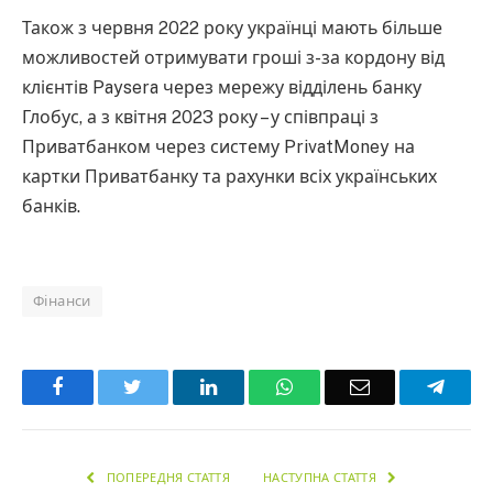
Також з червня 2022 року українці мають більше
можливостей отримувати гроші з-за кордону від
клієнтів Paysera через мережу відділень банку
Глобус, а з квітня 2023 року – у співпраці з
Приватбанком через систему PrivatMoney на
картки Приватбанку та рахунки всіх українських
банків.
Фінанси
Facebook
Twitter
LinkedIn
WhatsApp
Email
Teleg
ПОПЕРЕДНЯ СТАТТЯ
НАСТУПНА СТАТТЯ