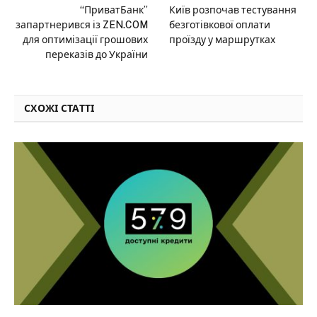
“ПриватБанк”
Київ розпочав тестування
запартнерився із ZEN.COM
безготівкової оплати
для оптимізації грошових
проїзду у маршрутках
переказів до України
СХОЖІ СТАТТІ