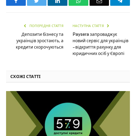
Facebook
Twitter
LinkedIn
WhatsApp
Email
Teleg
ПОПЕРЕДНЯ СТАТТЯ
НАСТУПНА СТАТТЯ
Депозити бізнесу та
Paysera запроваджує
українців зростають, а
новий сервіс для українців
кредити скорочуються
– відкриття рахунку для
юридичних осіб у Європі
СХОЖІ СТАТТІ