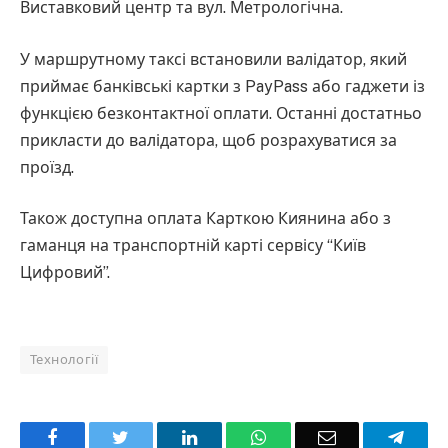
Виставковий центр та вул. Метрологічна.
У маршрутному таксі встановили валідатор, який
приймає банківські картки з PayPass або гаджети із
функцією безконтактної оплати. Останні достатньо
прикласти до валідатора, щоб розрахуватися за
проїзд.
Також доступна оплата Карткою Киянина або з
гаманця на транспортній карті сервісу “Київ
Цифровий”.
Технології
Facebook
Twitter
LinkedIn
WhatsApp
Email
Teleg