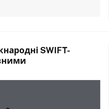
жнародні SWIFT-
вними