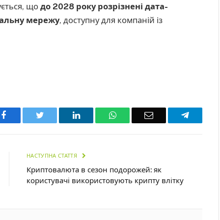
ується, що
до 2028 року розрізнені дата-
нальну мережу
, доступну для компаній із
Facebook
Twitter
LinkedIn
WhatsApp
Email
Telegra
НАСТУПНА СТАТТЯ
Криптовалюта в сезон подорожей: як
користувачі використовують крипту влітку