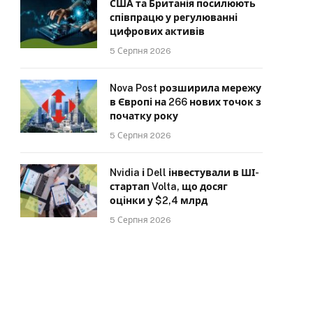
США та Британія посилюють
співпрацю у регулюванні
цифрових активів
5 Серпня 2026
Nova Post розширила мережу
в Європі на 266 нових точок з
початку року
5 Серпня 2026
Nvidia і Dell інвестували в ШІ-
стартап Volta, що досяг
оцінки у $2,4 млрд
5 Серпня 2026