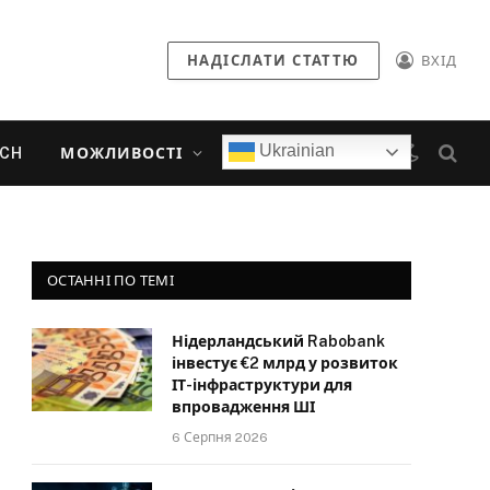
НАДІСЛАТИ СТАТТЮ
ВХІД
Ukrainian
ECH
МОЖЛИВОСТІ
ОСТАННІ ПО ТЕМІ
Нідерландський Rabobank
інвестує €2 млрд у розвиток
ІТ-інфраструктури для
впровадження ШІ
6 Серпня 2026