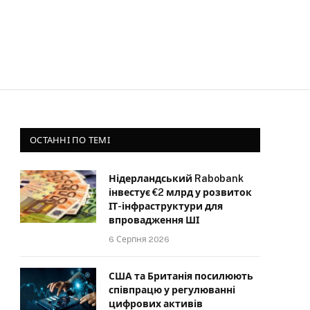
ОСТАННІ ПО ТЕМІ
Нідерландський Rabobank
інвестує €2 млрд у розвиток
ІТ-інфраструктури для
впровадження ШІ
6 Серпня 2026
США та Британія посилюють
співпрацю у регулюванні
цифрових активів