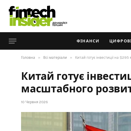
ФІНАНСИ
ЦИФРОВІ
»
»
Головна
Всі матеріали
Китай готує інвестиції на $295
Китай готує інвести
масштабного розви
10 Червня 2026