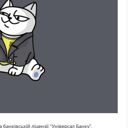
банківській ліцензії “Універсал Банку”,