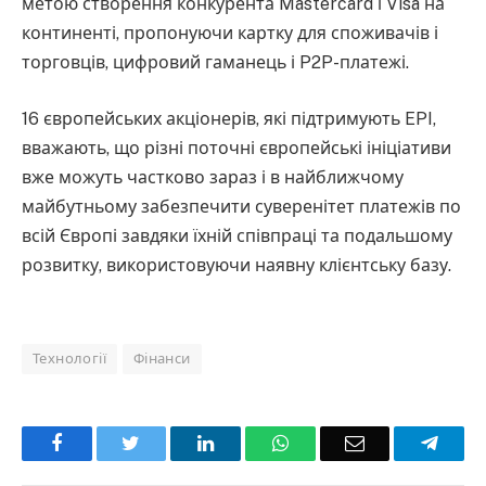
метою створення конкурента Mastercard і Visa на
континенті, пропонуючи картку для споживачів і
торговців, цифровий гаманець і P2P-платежі.
16 європейських акціонерів, які підтримують EPI,
вважають, що різні поточні європейські ініціативи
вже можуть частково зараз і в найближчому
майбутньому забезпечити суверенітет платежів по
всій Європі завдяки їхній співпраці та подальшому
розвитку, використовуючи наявну клієнтську базу.
Технології
Фінанси
Facebook
Twitter
LinkedIn
WhatsApp
Email
Teleg