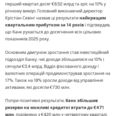
перший квартал досяг €8,52 млрд та зріс на 10% у
річному вимірі. Головний виконавчий директор
Крістіан Севінг назвав ці результати
найкращим
квартальним прибутком за 14 років
і підтвердив,
що банк рухається до досягнення всіх цільових
показників 2025 року.
Основним двигуном зростання став інвестиційний
підрозділ банку, чиї доходи збільшилися на 10% і
сягнули €3,4 млрд. Відділ фіксованого доходу і
валютних операцій продемонстрував зростання на
17%. Також на 18% зросли доходи від управління
активами, які досягли €730 млн.
Попри позитивні результати,
банк збільшив
резерви на можливі кредитні втрати до €471
млн
, порівняно з €420 млн у четвертому кварталі.