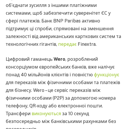
об’єднати зусилля з іншими платіжними
системами, щоб забезпечити суверенітет ЄС у
сфері платежів. Банк BNP Paribas активно
підтримує ці спроби, спрямовані на зменшення
залежності від американських карткових систем та
технологічних гігантів,
передає
Finextra.
Цифровий гаманець
Wero
, розроблений
консорціумом європейських банків, вже налічує
понад 40 мільйонів клієнтів і повністю
функціонує
для переказів між фізичними особами та платежів
для бізнесу. Wero – це сервіс переказів між
фізичними особами (P2P) за допомогою номера
телефону, QR-коду або електронної пошти.
Трансфери
виконуються
за 10 секунд
безпосередньо між банківськими рахунками без