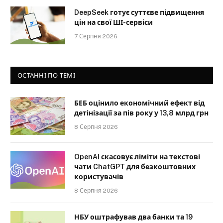
DeepSeek готує суттєве підвищення
цін на свої ШІ-сервіси
7 Серпня 2026
ОСТАННІ ПО ТЕМІ
БЕБ оцінило економічний ефект від
детінізації за пів року у 13,8 млрд грн
8 Серпня 2026
OpenAI скасовує ліміти на текстові
чати ChatGPT для безкоштовних
користувачів
8 Серпня 2026
НБУ оштрафував два банки та 19