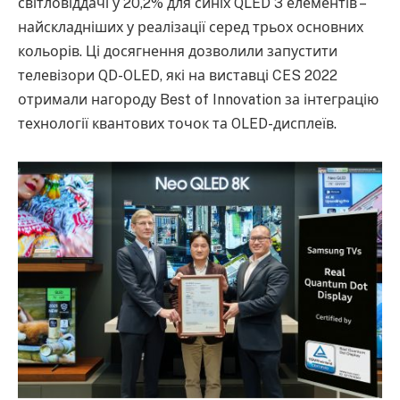
світловіддачі у 20,2% для синіх QLED 3 елементів –
найскладніших у реалізації серед трьох основних
кольорів. Ці досягнення дозволили запустити
телевізори QD-OLED, які на виставці CES 2022
отримали нагороду Best of Innovation за інтеграцію
технології квантових точок та OLED-дисплеїв.