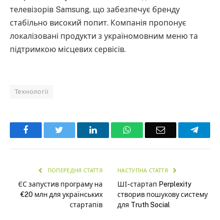
телевізорів Samsung, що забезпечує бренду
стабільно високий попит. Компанія пропонує
локалізовані продукти з україномовним меню та
підтримкою місцевих сервісів.
Технології
Facebook
Twitter
LinkedIn
WhatsApp
Email
Teleg
ПОПЕРЕДНЯ СТАТТЯ
НАСТУПНА СТАТТЯ
ЄС запустив програму на
ШІ-стартап Perplexity
€20 млн для українських
створив пошукову систему
стартапів
для Truth Social