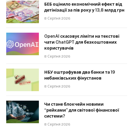
БЕБ оцінило економічний ефект від
детінізації за пів року у 13,8 млрд грн
8 Серпня 2026
OpenAI скасовує ліміти на текстові
чати ChatGPT для безкоштовних
користувачів
8 Серпня 2026
НБУ оштрафував два банки та 19
небанківських фінустанов
8 Серпня 2026
Чи стане блокчейн новими
“рейками” для світової фінансової
системи?
8 Серпня 2026