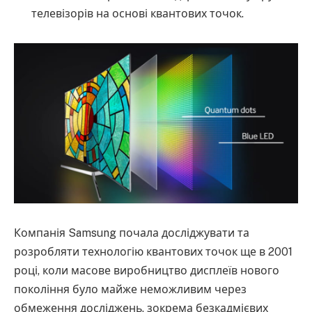
телевізорів на основі квантових точок.
Компанія Samsung почала досліджувати та
розробляти технологію квантових точок ще в 2001
році, коли масове виробництво дисплеїв нового
покоління було майже неможливим через
обмеження досліджень, зокрема безкадмієвих