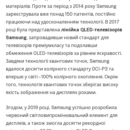
матеріалів. Проте за період з 2014 року Samsung
зареєструвала вже понад 150 патентів, постійно
працюючи над удосконаленням технології. В 2017
році була представлена
лінійка QLED-телевізорів
Samsung
, запровадивши новий стандарт для
телевізорів преміумкласу та подолавши
обмеження OLED-телевізорів за рівнем яскравості.
Завдяки технології квантових точок, Samsung
вдалося досягти колірного стандарту DCI-P3 та
вперше у світі – 100% колірного охоплення. Окрім
того, технологія квантових точок зберігає високу
якість зображення на дисплеях роками.
Згодом, у 2019 році, Samsung успішно розробила
червоний світловипромінювальний елемент для
дисплеїв, а також змогла досягти рекордної