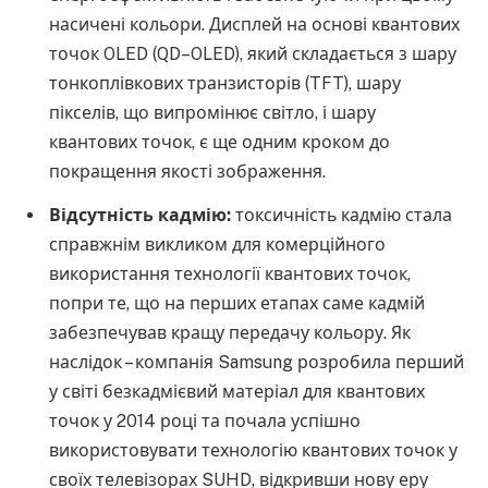
насичені кольори. Дисплей на основі квантових
точок OLED (QD–OLED), який складається з шару
тонкоплівкових транзисторів (TFT), шару
пікселів, що випромінює світло, і шару
квантових точок, є ще одним кроком до
покращення якості зображення.
Відсутність кадмію:
токсичність кадмію стала
справжнім викликом для комерційного
використання технології квантових точок,
попри те, що на перших етапах саме кадмій
забезпечував кращу передачу кольору. Як
наслідок – компанія Samsung розробила перший
у світі безкадмієвий матеріал для квантових
точок у 2014 році та почала успішно
використовувати технологію квантових точок у
своїх телевізорах SUHD, відкривши нову еру