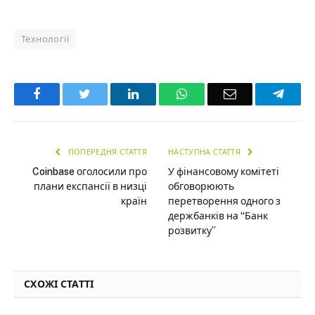
Технології
Facebook
Twitter
LinkedIn
WhatsApp
Email
Teleg
ПОПЕРЕДНЯ СТАТТЯ
НАСТУПНА СТАТТЯ
Coinbase оголосили про
У фінансовому комітеті
плани експансії в низці
обговорюють
країн
перетворення одного з
держбанків на “Банк
розвитку”
СХОЖІ СТАТТІ