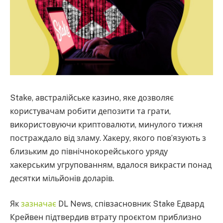
Stake, австралійське казино, яке дозволяє
користувачам робити депозити та грати,
використовуючи криптовалюти, минулого тижня
постраждало від зламу. Хакеру, якого пов’язують з
близьким до північнокорейського уряду
хакерським угрупованням, вдалося викрасти понад
десятки мільйонів доларів.
Як
зазначає
DL News, співзасновник Stake Едвард
Крейвен підтвердив втрату проєктом приблизно