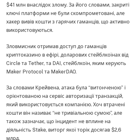
$41 млн внаслідок злому. За його словами, закриті
ключі платформи не були скомпрометовані, але
хакер вивів кошти з гарячих гаманців, що активно
використовуються.
Зловмисник отримав доступ до гаманців
криптоказино в ефірі, доларових стейблкоїнах від
Circle та Tether, та DAI, стейблкоїн, яким керують
Maker Protocol та MakerDAO.
За словами Крейвена, атака була “витонченою” і
орієнтованою на сервіс авторизації транзакцій,
який використовується компанією. Хоч втрачені
кошти він називає “не тривіальною сумою”, але
також зазначає, що інцидент не вплине на
діяльність Stake, виторг якої торік досягав $2,6
млрд.