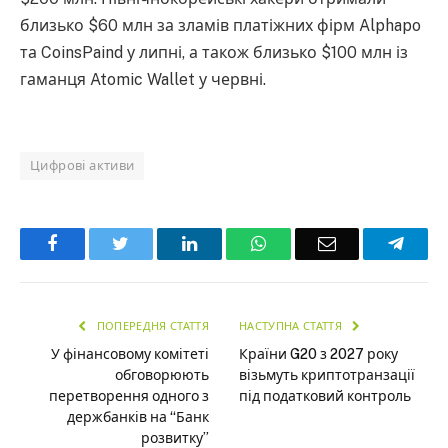
близько $60 млн за зламів платіжних фірм Alphapo
та CoinsPaind у липні, а також близько $100 млн із
гаманця Atomic Wallet у червні.
Цифрові активи
Facebook
Twitter
LinkedIn
WhatsApp
Email
Teleg
ПОПЕРЕДНЯ СТАТТЯ
НАСТУПНА СТАТТЯ
У фінансовому комітеті
Країни G20 з 2027 року
обговорюють
візьмуть криптотранзації
перетворення одного з
під податковий контроль
держбанків на “Банк
розвитку”