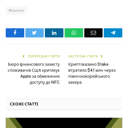
Фінанси
Facebook
Twitter
LinkedIn
WhatsApp
Email
Teleg
ПОПЕРЕДНЯ СТАТТЯ
НАСТУПНА СТАТТЯ
Бюро фінансового захисту
Криптоказино Stake
споживачів США критикує
втратило $41 млн через
Apple за обмеження
північнокорейського
доступу до NFC
хакера
СХОЖІ СТАТТІ