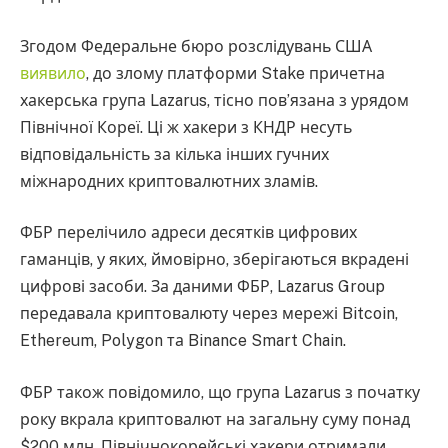
Згодом Федеральне бюро розслідувань США
виявило
, до злому платформи Stake причетна
хакерська група Lazarus, тісно пов’язана з урядом
Північної Кореї. Ці ж хакери з КНДР несуть
відповідальність за кілька інших гучних
міжнародних криптовалютних зламів.
ФБР перелічило адреси десятків цифрових
гаманців, у яких, ймовірно, зберігаються вкрадені
цифрові засоби. За даними ФБР, Lazarus Group
передавала криптовалюту через мережі Bitcoin,
Ethereum, Polygon та Binance Smart Chain.
ФБР також повідомило, що група Lazarus з початку
року вкрала криптовалют на загальну суму понад
$200 млн. Північнокорейські хакери отримали