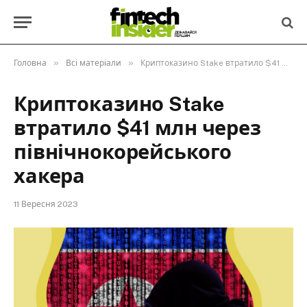
»
»
Головна
Всі матеріали
Криптоказино Stake втратило $41 млн через північнокорейського хакера
Криптоказино Stake
втратило $41 млн через
північнокорейського
хакера
11 Вересня 2023