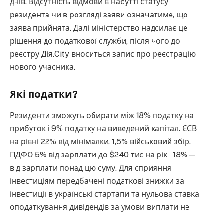
днів. Відсутність відмови в набутті статусу
резидента чи в розгляді заяви означатиме, що
заява прийнята. Далі міністерство надсилає це
рішення до податкової служби, після чого до
реєстру Дія.City вноситься запис про реєстрацію
нового учасника.
Які податки?
Резиденти зможуть обирати між 18% податку на
прибуток і 9% податку на виведений капітал. ЄСВ
на рівні 22% від мінімалки, 1,5% військовий збір.
ПДФО 5% від зарплати до $240 тис на рік і 18% —
від зарплати понад цю суму. Для сприяння
інвестиціям передбачені податкові знижки за
інвестиції в українські стартапи та нульова ставка
оподаткування дивідендів за умови виплати не