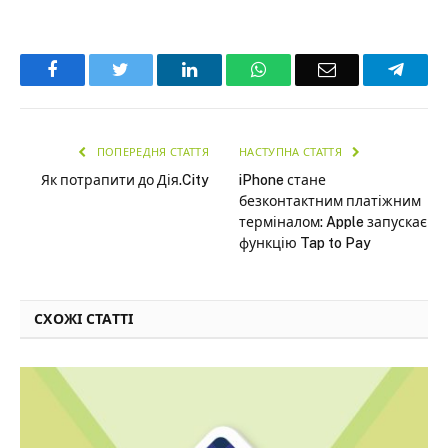
Facebook
Twitter
LinkedIn
WhatsApp
Email
Teleg
ПОПЕРЕДНЯ СТАТТЯ
НАСТУПНА СТАТТЯ
Як потрапити до Дія.City
iPhone стане
безконтактним платіжним
терміналом: Apple запускає
функцію Tap to Pay
СХОЖІ СТАТТІ