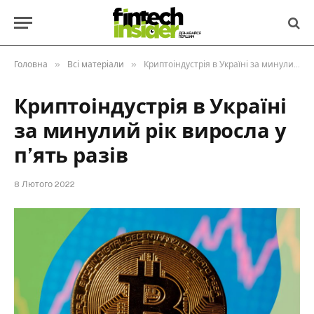
»
»
Головна
Всі матеріали
Криптоіндустрія в Україні за минулий рік виросла у п’ять разів
Криптоіндустрія в Україні
за минулий рік виросла у
п’ять разів
8 Лютого 2022