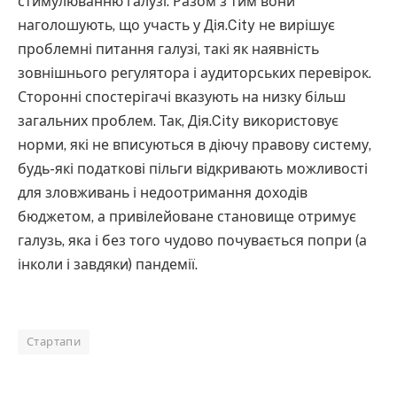
стимулюванню галузі. Разом з тим вони
наголошують, що участь у Дія.City не вирішує
проблемні питання галузі, такі як наявність
зовнішнього регулятора і аудиторських перевірок.
Сторонні спостерігачі вказують на низку більш
загальних проблем. Так, Дія.City використовує
норми, які не вписуються в діючу правову систему,
будь-які податкові пільги відкривають можливості
для зловживань і недоотримання доходів
бюджетом, а привілейоване становище отримує
галузь, яка і без того чудово почувається попри (а
інколи і завдяки) пандемії.
Стартапи