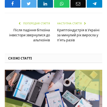
Facebook
Twitter
LinkedIn
WhatsApp
Email
Teleg
ПОПЕРЕДНЯ СТАТТЯ
НАСТУПНА СТАТТЯ
Після падіння біткоїна
Криптоіндустрія в Україні
інвестори звернулися до
за минулий рік виросла у
альткоїнів
п’ять разів
СХОЖІ СТАТТІ