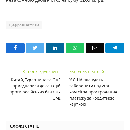
незаконною діяльністю, на суму $20,1 млрд.
Цифрові активи
Facebook
Twitter
LinkedIn
WhatsApp
Email
Teleg
ПОПЕРЕДНЯ СТАТТЯ
НАСТУПНА СТАТТЯ
Китай, Туреччина та ОАЕ
У США планують
приєдналися до санкцій
заборонити надмірні
проти російських банків –
комісії за прострочення
ЗМІ
платежу за кредитною
карткою
СХОЖІ СТАТТІ