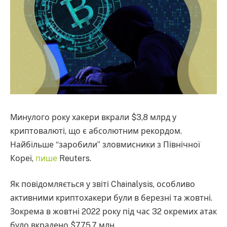
Минулого року хакери вкрали $3,8 млрд у
криптовалюті, що є абсолютним рекордом.
Найбільше “заробили” зловмисники з Північної
Кореї,
пише
Reuters.
Як повідомляється у звіті Chainalysis, особливо
активними криптохакери були в березні та жовтні.
Зокрема в жовтні 2022 року під час 32 окремих атак
було вкрадено $775,7 млн.