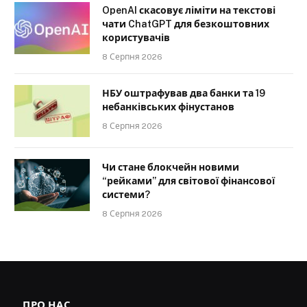
OpenAI скасовує ліміти на текстові
чати ChatGPT для безкоштовних
користувачів
8 Серпня 2026
НБУ оштрафував два банки та 19
небанківських фінустанов
8 Серпня 2026
Чи стане блокчейн новими
“рейками” для світової фінансової
системи?
8 Серпня 2026
ПРО НАС