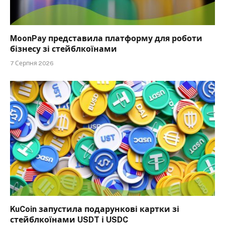
MoonPay представила платформу для роботи
бізнесу зі стейблкоїнами
7 Серпня 2026
KuCoin запустила подарункові картки зі
стейблкоїнами USDT і USDC