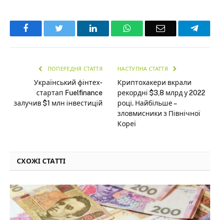
Facebook
Twitter
LinkedIn
WhatsApp
Email
Teleg
ПОПЕРЕДНЯ СТАТТЯ
НАСТУПНА СТАТТЯ
Український фінтех-
Криптохакери вкрали
стартап Fuelfinance
рекордні $3,8 млрд у 2022
залучив $1 млн інвестицій
році. Найбільше –
зловмисники з Північної
Кореї
СХОЖІ СТАТТІ