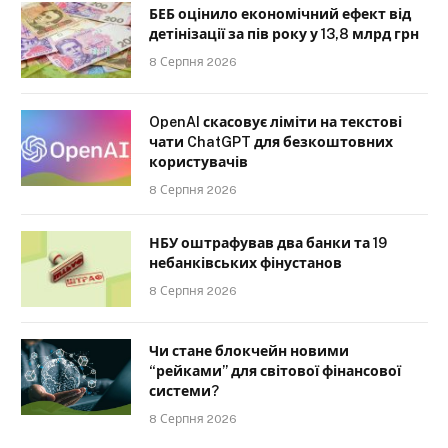
БЕБ оцінило економічний ефект від
детінізації за пів року у 13,8 млрд грн
8 Серпня 2026
OpenAI скасовує ліміти на текстові
чати ChatGPT для безкоштовних
користувачів
8 Серпня 2026
НБУ оштрафував два банки та 19
небанківських фінустанов
8 Серпня 2026
Чи стане блокчейн новими
“рейками” для світової фінансової
системи?
8 Серпня 2026