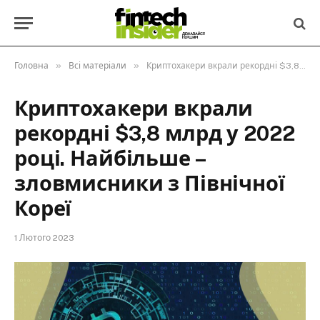
»
»
Головна
Всі матеріали
Криптохакери вкрали рекордні $3,8 млрд у 2022 році. Найбільше – зловмисники з Північної Кореї
Криптохакери вкрали
рекордні $3,8 млрд у 2022
році. Найбільше –
зловмисники з Північної
Кореї
1 Лютого 2023