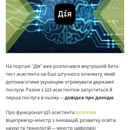
На порталі “Дія” вже розпочався внутрішній бета-
тест асистента на базі штучного інтелекту, який
допомагатиме українцям отримувати державні
послуги. Разом з ШІ-асистентом запуститься й
перша послуга в ньому —
довідка про доходи
.
Про функціонал ШІ-асистента
розповів
віцепрем’єр-міністр з інновацій, розвитку освіти,
науки та технологій — міністр цифрової