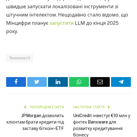
швидше запускати локалізовані інструменти зі
штучним інтелектом. Нещодавно стало відомо, що
Мінцифри планує
запустити
LLM до кінця 2025
року.
Технології
Facebook
Twitter
LinkedIn
WhatsApp
Email
Teleg
ПОПЕРЕДНЯ СТАТТЯ
НАСТУПНА СТАТТЯ
JPMorgan дозволить
UniCredit інвестує €10 млн у
клієнтам брати кредити під
фінтех Banxware для
заставу біткоїн-ETF
розвитку кредитування
бізнесу