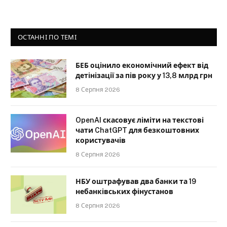
ОСТАННІ ПО ТЕМІ
БЕБ оцінило економічний ефект від
детінізації за пів року у 13,8 млрд грн
8 Серпня 2026
OpenAI скасовує ліміти на текстові
чати ChatGPT для безкоштовних
користувачів
8 Серпня 2026
НБУ оштрафував два банки та 19
небанківських фінустанов
8 Серпня 2026