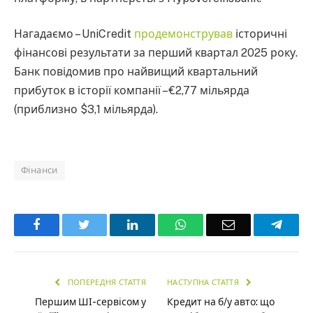
Нагадаємо – UniCredit
продемонстрував
історичні
фінансові результати за перший квартал 2025 року.
Банк повідомив про найвищий квартальний
прибуток в історії компанії – €2,77 мільярда
(приблизно $3,1 мільярда).
Фінанси
Facebook
Twitter
LinkedIn
WhatsApp
Email
Teleg
ПОПЕРЕДНЯ СТАТТЯ
НАСТУПНА СТАТТЯ
Першим ШІ-сервісом у
Кредит на б/у авто: що