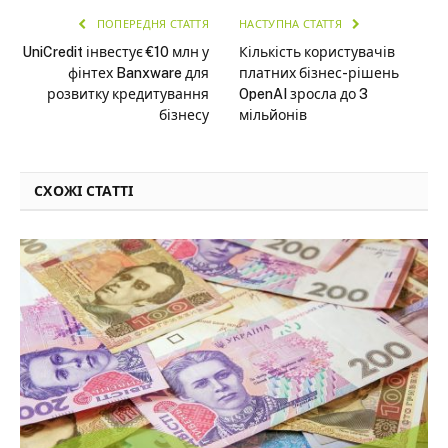
ПОПЕРЕДНЯ СТАТТЯ
НАСТУПНА СТАТТЯ
UniCredit інвестує €10 млн у
Кількість користувачів
фінтех Banxware для
платних бізнес-рішень
розвитку кредитування
OpenAI зросла до 3
бізнесу
мільйонів
СХОЖІ СТАТТІ