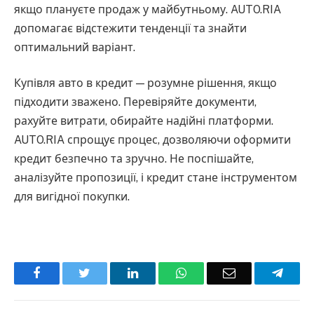
якщо плануєте продаж у майбутньому. AUTO.RIA
допомагає відстежити тенденції та знайти
оптимальний варіант.
Купівля авто в кредит — розумне рішення, якщо
підходити зважено. Перевіряйте документи,
рахуйте витрати, обирайте надійні платформи.
AUTO.RIA спрощує процес, дозволяючи оформити
кредит безпечно та зручно. Не поспішайте,
аналізуйте пропозиції, і кредит стане інструментом
для вигідної покупки.
Facebook
Twitter
LinkedIn
WhatsApp
Email
Teleg