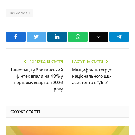
Технології
Facebook
Twitter
LinkedIn
WhatsApp
Email
Teleg
ПОПЕРЕДНЯ СТАТТЯ
НАСТУПНА СТАТТЯ
Інвестиції у британський
Мінцифри інтегрує
фінтех впали на 43% у
національного ШІ-
першому кварталі 2026
асистента в “Дію”
року
СХОЖІ СТАТТІ