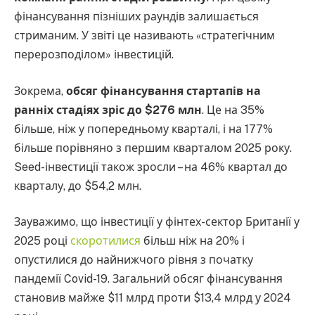
фінансування пізніших раундів залишається
стриманим. У звіті це називають «стратегічним
перерозподілом» інвестицій.
Зокрема,
обсяг фінансування стартапів на
ранніх стадіях зріс до $276 млн
. Це на 35%
більше, ніж у попередньому кварталі, і на 177%
більше порівняно з першим кварталом 2025 року.
Seed-інвестиції також зросли – на 46% квартал до
кварталу, до $54,2 млн.
Зауважимо, що інвестиції у фінтех-сектор Британії у
2025 році
скоротилися
більш ніж на 20% і
опустилися до найнижчого рівня з початку
пандемії Covid-19. Загальний обсяг фінансування
становив майже $11 млрд проти $13,4 млрд у 2024