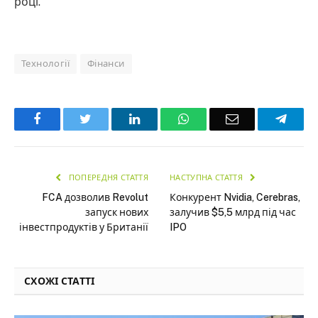
році.
Технології
Фінанси
Facebook
Twitter
LinkedIn
WhatsApp
Email
Teleg
ПОПЕРЕДНЯ СТАТТЯ
НАСТУПНА СТАТТЯ
FCA дозволив Revolut
Конкурент Nvidia, Cerebras,
запуск нових
залучив $5,5 млрд під час
інвестпродуктів у Британії
IPO
СХОЖІ СТАТТІ