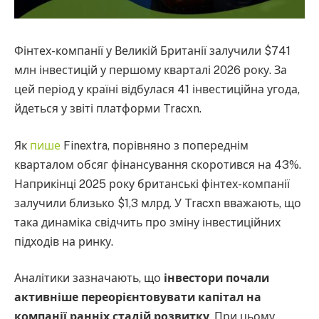
Фінтех-компанії у Великій Британії залучили $741
млн інвестицій у першому кварталі 2026 року. За
цей період у країні відбулася 41 інвестиційна угода,
йдеться у звіті платформи Tracxn.
Як
пише
Finextra, порівняно з попереднім
кварталом обсяг фінансування скоротився на 43%.
Наприкінці 2025 року британські фінтех-компанії
залучили близько $1,3 млрд. У Tracxn вважають, що
така динаміка свідчить про зміну інвестиційних
підходів на ринку.
Аналітики зазначають, що
інвестори почали
активніше переорієнтовувати капітал на
компанії ранніх стадій розвитку
. При цьому