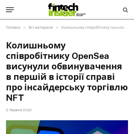
»
»
Головна
Всі матеріали
Колишньому співробітнику OpenSea висунули обвинувачення в першій в історії справі про інсайдерську торгівлю NFT
Колишньому
співробітнику OpenSea
висунули обвинувачення
в першій в історії справі
про інсайдерську торгівлю
NFT
2 Червня 2022