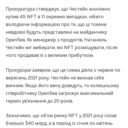
Прокуратура стверджує, що Честейн анонімно
купив 45 NFT в 11 окремих випадках, нібито
володіючи інформацією про те, що ці токени
невдовзі будуть представлені на майданчику
OpenSea. Як менеджер з продуктів, Натаніель
Честейн міг вибирати, які NFT розміщувати, після
чого продавав їх з великим прибутком.
Прокурори заявили, що ця схема діяла з червня по
вересень 2021 року. Честейн не визнав себе
винним. Якщо його вину доведуть, то колишньому
співробітнику OpenSea загрожує максимальний
термін ув’язнення до 20 років.
Зазначимо, що об’єм ринку NFT у 2021 році склав
близько $40 млрд, а в період із січня по квітень