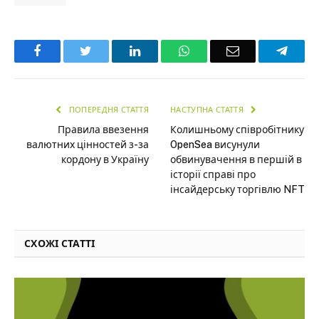
Facebook
Twitter
LinkedIn
WhatsApp
Email
Teleg
ПОПЕРЕДНЯ СТАТТЯ
НАСТУПНА СТАТТЯ
Правила ввезення
Колишньому співробітнику
валютних цінностей з-за
OpenSea висунули
кордону в Україну
обвинувачення в першій в
історії справі про
інсайдерську торгівлю NFT
СХОЖІ СТАТТІ