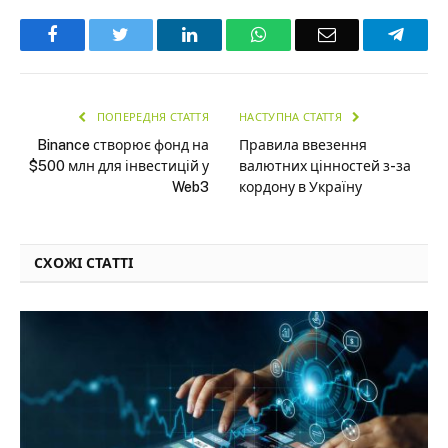
Facebook
Twitter
LinkedIn
WhatsApp
Email
Teleg
ПОПЕРЕДНЯ СТАТТЯ
НАСТУПНА СТАТТЯ
Binance створює фонд на
Правила ввезення
$500 млн для інвестицій у
валютних цінностей з-за
Web3
кордону в Україну
СХОЖІ СТАТТІ