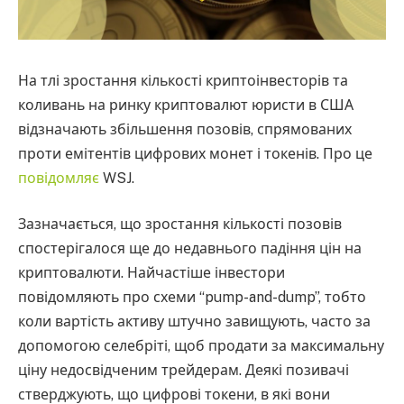
На тлі зростання кількості криптоінвесторів та
коливань на ринку криптовалют юристи в США
відзначають збільшення позовів, спрямованих
проти емітентів цифрових монет і токенів. Про це
повідомляє
WSJ.
Зазначається, що зростання кількості позовів
спостерігалося ще до недавнього падіння цін на
криптовалюти. Найчастіше інвестори
повідомляють про схеми “pump-and-dump”, тобто
коли вартість активу штучно завищують, часто за
допомогою селебріті, щоб продати за максимальну
ціну недосвідченим трейдерам. Деякі позивачі
стверджують, що цифрові токени, в які вони