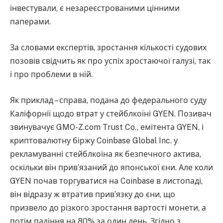
інвестували, є незареєстрованими цінними
паперами.
За словами експертів, зростання кількості судових
позовів свідчить як про успіх зростаючої галузі, так
і про проблеми в ній.
Як приклад – справа, подана до федерального суду
Каліфорнії щодо втрат у стейблкоїні GYEN. Позивач
звинувачує GMO-Z.com Trust Co., емітента GYEN, і
криптовалютну біржу Coinbase Global Inc. у
рекламуванні стейблкоїна як безпечного актива,
оскільки він прив’язаний до японської єни. Але коли
GYEN почав торгуватися на Coinbase в листопаді,
він відразу ж втратив прив’язку до єни, що
призвело до різкого зростання вартості монети, а
потім падіння на 80% за один день. Згідно з