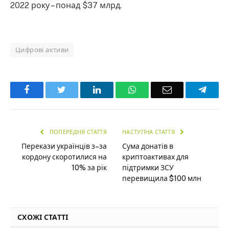
2022 року – понад $37 млрд.
Цифрові активи
Facebook
Twitter
LinkedIn
WhatsApp
Email
Teleg
ПОПЕРЕДНЯ СТАТТЯ
НАСТУПНА СТАТТЯ
Перекази українців з–за
Сума донатів в
кордону скоротилися на
криптоактивах для
10% за рік
підтримки ЗСУ
перевищила $100 млн
СХОЖІ СТАТТІ