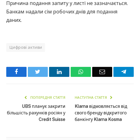
Причина подання запиту у листі не зазначається.
Банкам надали сім робочих днів для подання
даних.
Цифрові активи
Facebook
Twitter
LinkedIn
WhatsApp
Email
Teleg
ПОПЕРЕДНЯ СТАТТЯ
НАСТУПНА СТАТТЯ
UBS планує закрити
Klarna відмовляється від
більшість рахунків росіян у
свого бренду відкритого
Credit Suisse
банкінгу Klarna Kosma