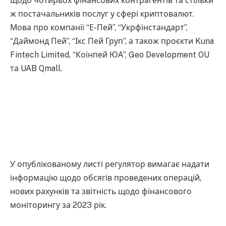
щодо чотирьох фінансових контрагентів та стільки
ж постачальників послуг у сфері криптовалют.
Мова про компанії “Е-Пей”, “Укрфінстандарт”,
“Даймонд Пей”, “Ікс Пей Груп”, а також проєкти Kuna
Fintech Limited, “Коінпей ЮА”, Geo Development OU
та UAB Qmall.
У опублікованому листі регулятор вимагає надати
інформацію щодо обсягів проведених операцій,
нових рахунків та звітність щодо фінансового
моніторингу за 2023 рік.