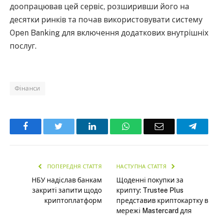
доопрацював цей сервіс, розширивши його на
десятки ринків та почав використовувати систему
Open Banking для включення додаткових внутрішніх
послуг.
Фінанси
Facebook
Twitter
LinkedIn
WhatsApp
Email
Teleg
ПОПЕРЕДНЯ СТАТТЯ
НАСТУПНА СТАТТЯ
НБУ надіслав банкам
Щоденні покупки за
закриті запити щодо
крипту: Trustee Plus
криптоплатформ
представив криптокартку в
мережі Mastercard для