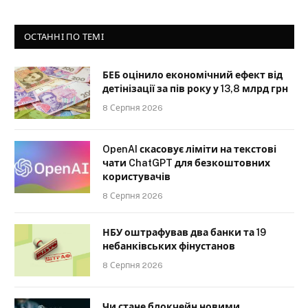
ОСТАННІ ПО ТЕМІ
БЕБ оцінило економічний ефект від
детінізації за пів року у 13,8 млрд грн
8 Серпня 2026
OpenAI скасовує ліміти на текстові
чати ChatGPT для безкоштовних
користувачів
8 Серпня 2026
НБУ оштрафував два банки та 19
небанківських фінустанов
8 Серпня 2026
Чи стане блокчейн новими