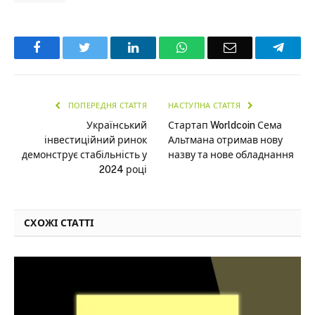
Facebook
Twitter
LinkedIn
WhatsApp
Email
Teleg
ПОПЕРЕДНЯ СТАТТЯ
НАСТУПНА СТАТТЯ
Український
Стартап Worldcoin Сема
інвестиційний ринок
Альтмана отримав нову
демонструє стабільність у
назву та нове обладнання
2024 році
СХОЖІ СТАТТІ