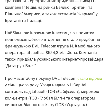
транзакцій. Серед значних придбань — вихід IT-
компанії Intellias на ринки Великої Британії та
Північної Америки, а також експансія “Фармак” у
Британії та Польщі.
Найбільшою іноземною інвестицією з початку
повномасштабного вторгнення стало придбання
французькою DVL Telecom (група NJJ) мобільного
оператора lifecell за $524,3 мільйона. Компанія
також придбала українського інтернет-провайдера
“Датагруп-Воля”.
Про масштабну покупку DVL Telecom
стало відомо
у січні цього року. Угода надала NJJ Capital
контроль над Lifecell (ТОВ «Лайфселл»), мережею
кол-центрів (ТОВ «Глобал Білгі») та оператором
вишок мобільного звʼязку (ТОВ «Укртауер»).