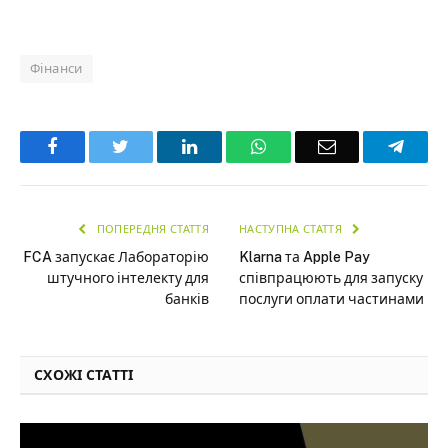
Фінанси
Facebook
Twitter
LinkedIn
WhatsApp
Email
Teleg
ПОПЕРЕДНЯ СТАТТЯ
НАСТУПНА СТАТТЯ
FCA запускає Лабораторію
Klarna та Apple Pay
штучного інтелекту для
співпрацюють для запуску
банків
послуги оплати частинами
СХОЖІ СТАТТІ