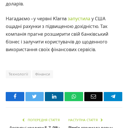
доларів.
Нагадаємо – у червні Klarna
запустила
у США
ощадні рахунки з підвищеною дохідністю. Так
компанія прагне розширити свій банківський
бізнес і залучити користувачів до щоденного
використання своїх фінансових сервісів.
Технології
Фінанси
Facebook
Twitter
LinkedIn
WhatsApp
Email
Teleg
ПОПЕРЕДНЯ СТАТТЯ
НАСТУПНА СТАТТЯ