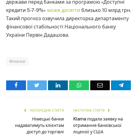
держави перед банками за програмою «Доступні
кредити 5-7-9%»
може досягти
близько 10 млрд грн.
Такий прогноз озвучила директорка департаменту
фінансової стабільності Національного банку
України Первін Дадашова.
Фінанси
Facebook
Twitter
LinkedIn
WhatsApp
Email
Teleg
ПОПЕРЕДНЯ СТАТТЯ
НАСТУПНА СТАТТЯ
Німецькі банки
Klarna подала заявку на
надаватимуть клієнтам
отримання банківської
доступ до торгівлі
ліцензії у США