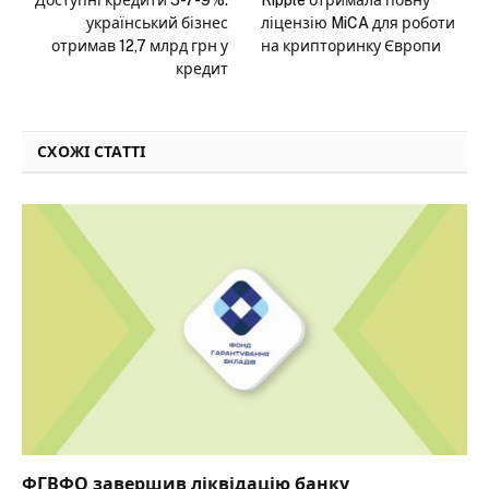
Доступні кредити 5-7-9%:
Ripple отримала повну
український бізнес
ліцензію MiCA для роботи
отримав 12,7 млрд грн у
на крипторинку Європи
кредит
СХОЖІ СТАТТІ
ФГВФО завершив ліквідацію банку