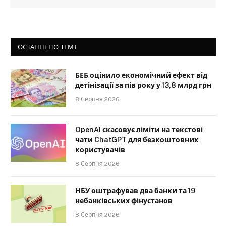
ОСТАННІ ПО ТЕМІ
БЕБ оцінило економічний ефект від
детінізації за пів року у 13,8 млрд грн
8 Серпня 2026
OpenAI скасовує ліміти на текстові
чати ChatGPT для безкоштовних
користувачів
8 Серпня 2026
НБУ оштрафував два банки та 19
небанківських фінустанов
8 Серпня 2026