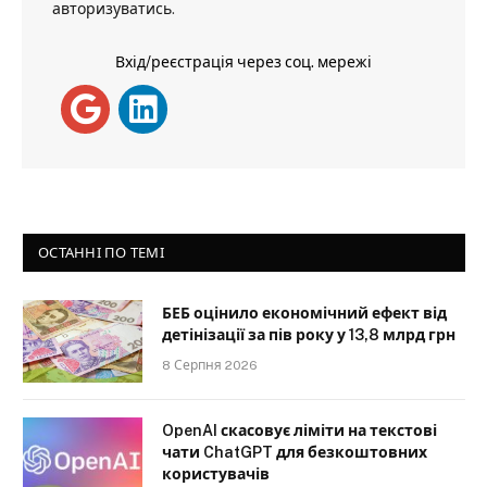
авторизуватись
.
Вхід/реєстрація через соц. мережі
ОСТАННІ ПО ТЕМІ
БЕБ оцінило економічний ефект від
детінізації за пів року у 13,8 млрд грн
8 Серпня 2026
OpenAI скасовує ліміти на текстові
чати ChatGPT для безкоштовних
користувачів