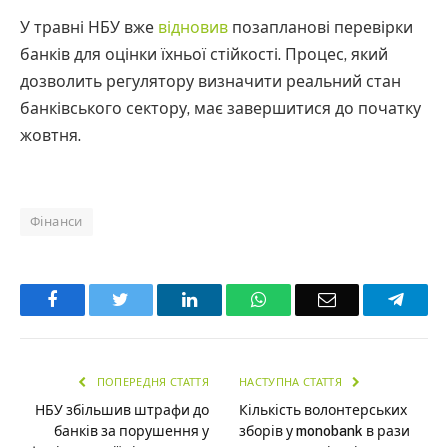
У травні НБУ вже
відновив
позапланові перевірки
банків для оцінки їхньої стійкості. Процес, який
дозволить регулятору визначити реальний стан
банківського сектору, має завершитися до початку
жовтня.
Фінанси
Facebook
Twitter
LinkedIn
WhatsApp
Email
Teleg
ПОПЕРЕДНЯ СТАТТЯ
НАСТУПНА СТАТТЯ
НБУ збільшив штрафи до
Кількість волонтерських
банків за порушення у
зборів у monobank в рази