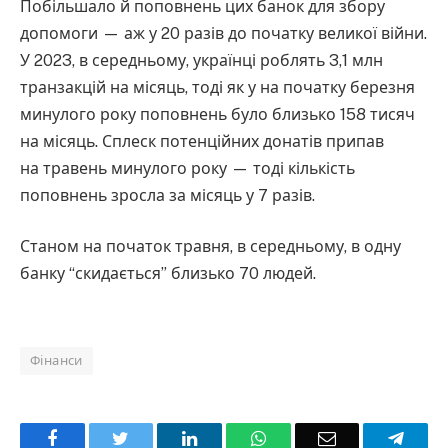
Побільшало й поповнень цих банок для збору
допомоги — аж у 20 разів до початку великої війни.
У 2023, в середньому, українці роблять 3,1 млн
транзакцій на місяць, тоді як у на початку березня
минулого року поповнень було близько 158 тисяч
на місяць. Сплеск потенційних донатів припав
на травень минулого року — тоді кількість
поповнень зросла за місяць у 7 разів.
Станом на початок травня, в середньому, в одну
банку “скидається” близько 70 людей.
Фінанси
Facebook
Twitter
LinkedIn
WhatsApp
Email
Teleg