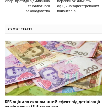
сфері протидії відмиванню
перевищує кількість
та валютного
офіційно зареєстрованих
законодавства
волонтерів
СХОЖІ СТАТТІ
БЕБ оцінило економічний ефект від детінізації
за пів року у 13,8 млрд грн