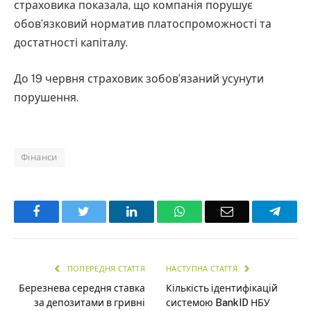
страховика показала, що компанія порушує
обов’язковий норматив платоспроможності та
достатності капіталу.
До 19 червня страховик зобов’язаний усунути
порушення.
Фінанси
Facebook
Twitter
LinkedIn
WhatsApp
Email
Teleg
ПОПЕРЕДНЯ СТАТТЯ
НАСТУПНА СТАТТЯ
Березнева середня ставка
Кількість ідентифікацій
за депозитами в гривні
системою BankID НБУ