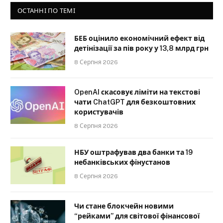
ОСТАННІ ПО ТЕМІ
БЕБ оцінило економічний ефект від
детінізації за пів року у 13,8 млрд грн
8 Серпня 2026
OpenAI скасовує ліміти на текстові
чати ChatGPT для безкоштовних
користувачів
8 Серпня 2026
НБУ оштрафував два банки та 19
небанківських фінустанов
8 Серпня 2026
Чи стане блокчейн новими
“рейками” для світової фінансової