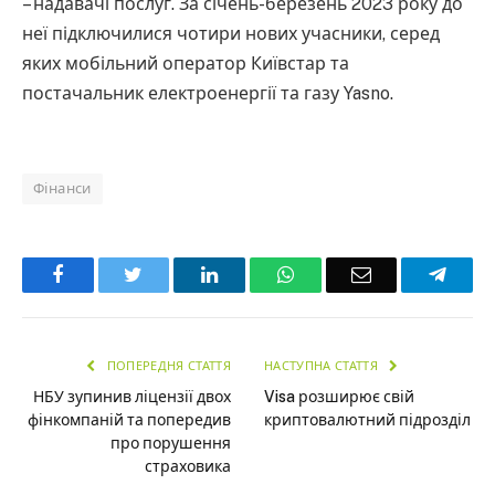
– надавачі послуг. За січень-березень 2023 року до
неї підключилися чотири нових учасники, серед
яких мобільний оператор Київстар та
постачальник електроенергії та газу Yasno.
Фінанси
Facebook
Twitter
LinkedIn
WhatsApp
Email
Teleg
ПОПЕРЕДНЯ СТАТТЯ
НАСТУПНА СТАТТЯ
НБУ зупинив ліцензії двох
Visa розширює свій
фінкомпаній та попередив
криптовалютний підрозділ
про порушення
страховика