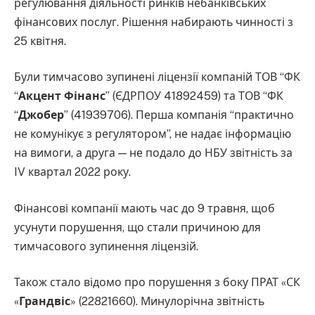
регулювання діяльності ринків небанківських
фінансових послуг. Рішення набирають чинності з
25 квітня.
Були тимчасово зупинені ліцензії компаній ТОВ “ФК
“
Акцент Фінанс
” (ЄДРПОУ 41892459) та ТОВ “ФК
“
Джобер
” (41939706). Перша компанія “практично
не комунікує з регулятором”, не надає інформацію
на вимоги, а друга — не подало до НБУ звітність за
IV квартал 2022 року.
Фінансові компанії мають час до 9 травня, щоб
усунути порушення, що стали причиною для
тимчасового зупинення ліцензій.
Також стало відомо про порушення з боку ПРАТ «СК
«
Грандвіс
» (22821660). Минулорічна звітність