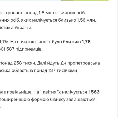
реєстровано понад 1,8 млн фізичних осіб-
чних осіб, яких налічується близько 1,56 млн.
стики України.
1,1%. На початок січня їх було близько
1,78
801 587 підприємців.
понад 258 тисяч. Далі йдуть Дніпропетровська
вська область із понад 137 тисячами
ле повільніше. На 1 квітня їх налічується
1 563
айпоширенішою формою бізнесу залишаються
ч.