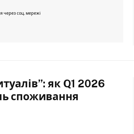
ія через соц. мережі
туалів”: як Q1 2026
ль споживання