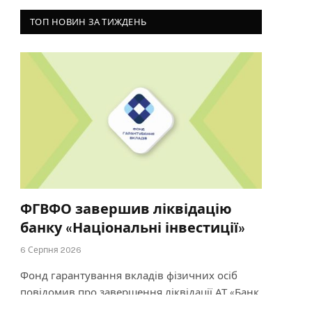
ТОП НОВИН ЗА ТИЖДЕНЬ
ФГВФО завершив ліквідацію
банку «Національні інвестиції»
6 Серпня 2026
Фонд гарантування вкладів фізичних осіб
повідомив про завершення ліквідації АТ «Банк
«Національні інвестиції». 4 серпня…