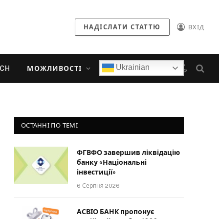
НАДІСЛАТИ СТАТТЮ
ВХІД
Ukrainian
ECH
МОЖЛИВОСТІ
ОСТАННІ ПО ТЕМІ
ФГВФО завершив ліквідацію
банку «Національні
інвестиції»
6 Серпня 2026
АСВІО БАНК пропонує