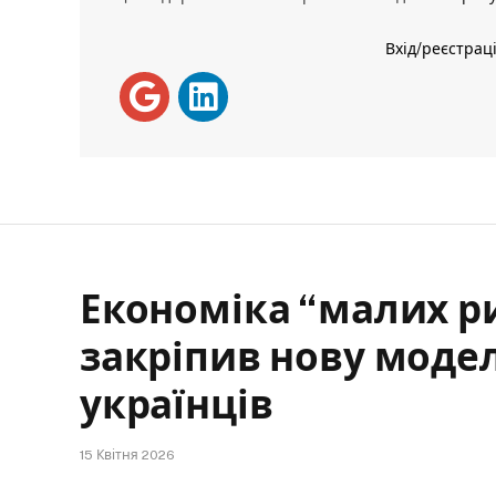
Вхід/реєстрац
Економіка “малих ри
закріпив нову моде
українців
15 Квітня 2026