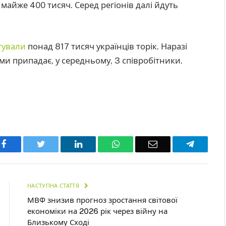
 майже 400 тисяч. Серед регіонів далі йдуть
тували
понад 817 тисяч українців торік. Наразі
и припадає, у середньому, 3 співробітники.
Facebook
Twitter
LinkedIn
WhatsApp
Email
Telegra
НАСТУПНА СТАТТЯ
МВФ знизив прогноз зростання світової
економіки на 2026 рік через війну на
Близькому Сході