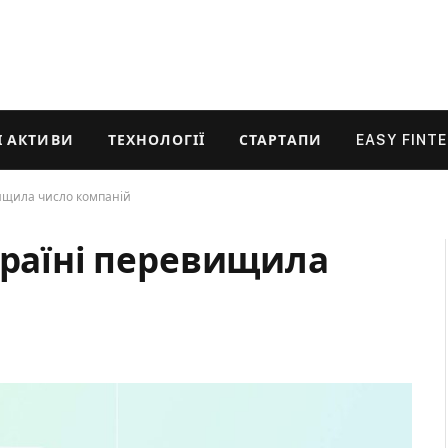
 АКТИВИ
ТЕХНОЛОГІЇ
СТАРТАПИ
EASY FINT
вищила число компаній
країні перевищила