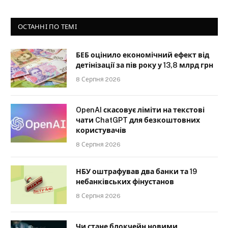
ОСТАННІ ПО ТЕМІ
БЕБ оцінило економічний ефект від
детінізації за пів року у 13,8 млрд грн
8 Серпня 2026
OpenAI скасовує ліміти на текстові
чати ChatGPT для безкоштовних
користувачів
8 Серпня 2026
НБУ оштрафував два банки та 19
небанківських фінустанов
8 Серпня 2026
Чи стане блокчейн новими