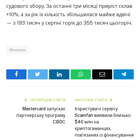
судового збору. За останні три місяці приріст склав
+10%, а за рік їх кількість збільшилася майже вдвічі
— з 193 тисяч у серпні торік до 355 тисяч цьогоріч.
Фінанси
Facebook
Twitter
LinkedIn
WhatsApp
Email
Teleg
ПОПЕРЕДНЯ СТАТТЯ
НАСТУПНА СТАТТЯ
Mastercard запускає
Користувачі сервісу
партнерську програму
Scamfari виявили близько
CBDC
$40 млн на
криптогаманцях,
пов’язаних із фінансування