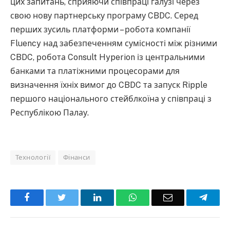
цих запитань, сприяючи співпраці галузі через
свою нову партнерську програму CBDC. Серед
перших зусиль платформи – робота компанії
Fluency над забезпеченням сумісності між різними
CBDC, робота Consult Hyperion із центральними
банками та платіжними процесорами для
визначення їхніх вимог до CBDC та запуск Ripple
першого національного стейблкоїна у співпраці з
Республікою Палау.
Технології
Фінанси
Facebook
Twitter
LinkedIn
WhatsApp
Email
Teleg