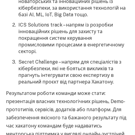
новаторських та інноваційних рішень із
кібербезпеки, за використання технологій на
базі AI, ML, IoT, Big Data тощо.
ICS Solutions track – напрям із розробки
інноваційних рішень для захисту та
покращення систем керування
промисловими процесами в енергетичному
секторі.
Secret Challenge – напрям для спеціалістів з
кібербезпеки, які не бояться викликів та
прагнуть інтегрувати свою експертизу в
реальний проєкт від партнера Хакатону.
Результатом роботи команди може стати:
презентація власних технологічних рішень, Demo-
прототипів, сервісів, додатків або платформ. Для
забезпечення якісного та бажаного результату під
час хакатону командам буде надаватись
менторська підтримка у вигляді онлайн-зустрічей,