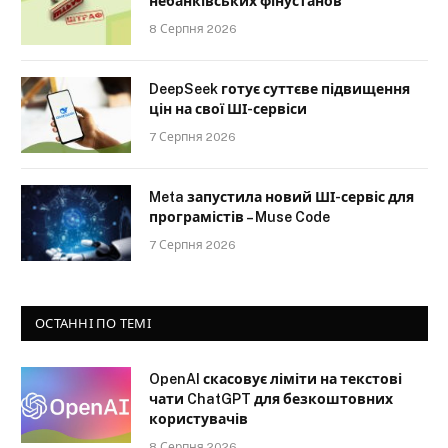
небанківських фінустанов
8 Серпня 2026
DeepSeek готує суттєве підвищення
цін на свої ШІ-сервіси
7 Серпня 2026
Meta запустила новий ШІ-сервіс для
програмістів – Muse Code
7 Серпня 2026
ОСТАННІ ПО ТЕМІ
OpenAI скасовує ліміти на текстові
чати ChatGPT для безкоштовних
користувачів
8 Серпня 2026