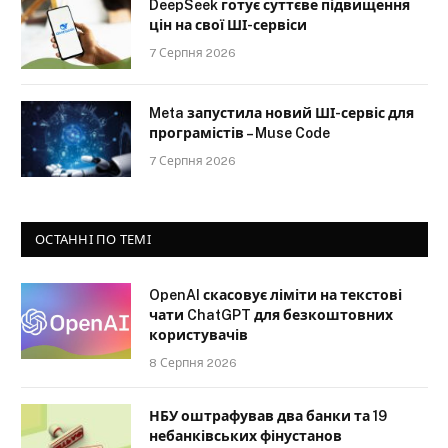
DeepSeek готує суттєве підвищення
цін на свої ШІ-сервіси
7 Серпня 2026
Meta запустила новий ШІ-сервіс для
програмістів – Muse Code
7 Серпня 2026
ОСТАННІ ПО ТЕМІ
OpenAI скасовує ліміти на текстові
чати ChatGPT для безкоштовних
користувачів
8 Серпня 2026
НБУ оштрафував два банки та 19
небанківських фінустанов