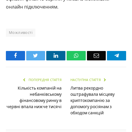
онлайн підключенням.
Можливості
Facebook
Twitter
LinkedIn
WhatsApp
Email
Teleg
ПОПЕРЕДНЯ СТАТТЯ
НАСТУПНА СТАТТЯ
Кількість компаній на
Литва рекордно
небанківському
оштрафувала місцеву
фінансовому ринку в
криптокомпанію за
червні впала нижче тисячі
допомогу росіянам з
обходом санкцій