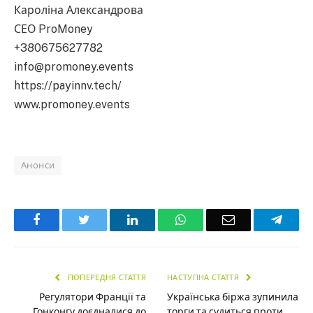
Кароліна Александрова
СЕО ProMoney
+380675627782
info@promoney.events
https://payinnv.tech/
www.promoney.events
Анонси
Facebook
Twitter
LinkedIn
WhatsApp
Email
Teleg
ПОПЕРЕДНЯ СТАТТЯ
НАСТУПНА СТАТТЯ
Регулятори Франції та
Українська біржа зупинила
Гонконгу доєдналися до
торги та судиться проти