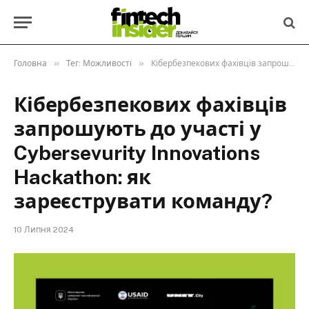
»
»
Головна
Тег: Можливості
Кібербезпекових фахівців запрошують до участі у Cybersevurity Innovations Hackathon: як зареєструвати команду?
Кібербезпекових фахівців
запрошують до участі у
Cybersevurity Innovations
Hackathon: як
зареєструвати команду?
10 Липня 2024