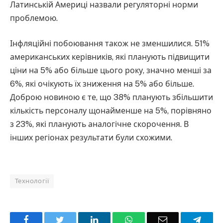
Латинській Америці назвали регуляторні норми
проблемою.
Інфляційні побоювання також не зменшилися. 51%
американських керівників, які планують підвищити
ціни на 5% або більше цього року, значно менші за
6%, які очікують їх зниження на 5% або більше.
Доброю новиною є те, що 38% планують збільшити
кількість персоналу щонайменше на 5%, порівняно
з 23%, які планують аналогічне скорочення. В
інших регіонах результати були схожими.
Технології
Facebook
Twitter
LinkedIn
WhatsApp
Email
Teleg