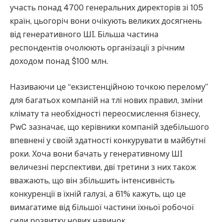
участь понад 4700 генеральних директорів зі 105
країн, цьогоріч вони очікують великих досягнень
від генеративного ШІ. Більша частина
респондентів очолюють організації з річним
доходом понад $100 млн.
Називаючи це “екзистенційною точкою перелому”
для багатьох компаній на тлі нових правил, зміни
клімату та необхідності переосмислення бізнесу,
PwC зазначає, що керівники компаній здебільшого
впевнені у своїй здатності конкурувати в майбутні
роки. Хоча вони бачать у генеративному ШІ
величезні перспективи, дві третини з них також
вважають, що він збільшить інтенсивність
конкуренції в їхній галузі, а 61% кажуть, що це
вимагатиме від більшої частини їхньої робочої
сили розвитку нових навичок.