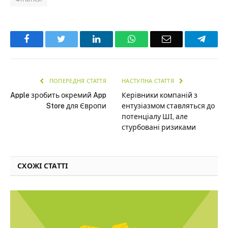
Facebook
Twitter
LinkedIn
WhatsApp
Email
Teleg
ПОПЕРЕДНЯ СТАТТЯ
НАСТУПНА СТАТТЯ
Apple зробить окремий App
Керівники компаній з
Store для Європи
ентузіазмом ставляться до
потенціалу ШІ, але
стурбовані ризиками
СХОЖІ СТАТТІ