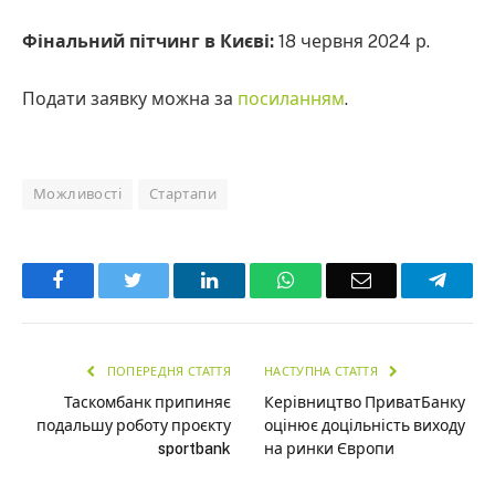
Фінальний пітчинг в Києві:
18 червня 2024 р.
Подати заявку можна за
посиланням
.
Можливості
Стартапи
Facebook
Twitter
LinkedIn
WhatsApp
Email
Teleg
ПОПЕРЕДНЯ СТАТТЯ
НАСТУПНА СТАТТЯ
Таскомбанк припиняє
Керівництво ПриватБанку
подальшу роботу проєкту
оцінює доцільність виходу
sportbank
на ринки Європи