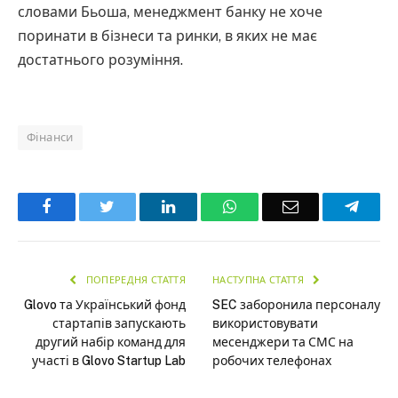
словами Бьоша, менеджмент банку не хоче
поринати в бізнеси та ринки, в яких не має
достатнього розуміння.
Фінанси
Facebook
Twitter
LinkedIn
WhatsApp
Email
Teleg
ПОПЕРЕДНЯ СТАТТЯ
НАСТУПНА СТАТТЯ
Glovo та Український фонд
SEC заборонила персоналу
стартапів запускають
використовувати
другий набір команд для
месенджери та СМС на
участі в Glovo Startup Lab
робочих телефонах