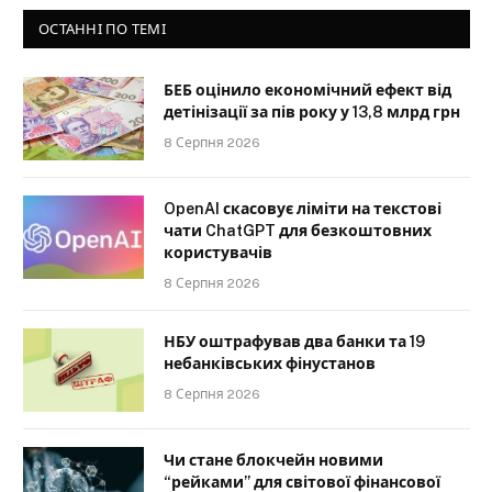
ОСТАННІ ПО ТЕМІ
БЕБ оцінило економічний ефект від
детінізації за пів року у 13,8 млрд грн
8 Серпня 2026
OpenAI скасовує ліміти на текстові
чати ChatGPT для безкоштовних
користувачів
8 Серпня 2026
НБУ оштрафував два банки та 19
небанківських фінустанов
8 Серпня 2026
Чи стане блокчейн новими
“рейками” для світової фінансової