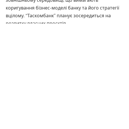
зовнішньому середовищі, що вимагають
коригування бізнес-моделі банку та його стратегії
вцілому. “Таскомбанк” планує зосередиться на
розвитку власних проєктів.
В установі підкреслили, що sportbank здійснює
діяльність на підставі ліцензії “Таскомбанку”, тому
усі клієнти sportbank є клієнтами “Таскомбанку” —
банк планує продовжити обслуговування таких
клієнтів, забезпечуючи надійний і сучасний
фінансовий сервіс.
Установа запустила програму зручного переходу
на умови подальшого обслуговування та пропонує
клієнтам обрати інші продукти банку,
ознайомившись з умовами на вебсайті банку або
відвідавши будь-яке його відділення. Також з 17