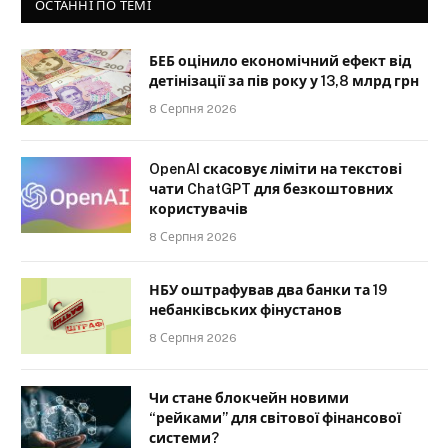
ОСТАННІ ПО ТЕМІ
БЕБ оцінило економічний ефект від
детінізації за пів року у 13,8 млрд грн
8 Серпня 2026
OpenAI скасовує ліміти на текстові
чати ChatGPT для безкоштовних
користувачів
8 Серпня 2026
НБУ оштрафував два банки та 19
небанківських фінустанов
8 Серпня 2026
Чи стане блокчейн новими
“рейками” для світової фінансової
системи?