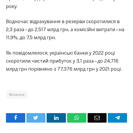
року.
Водночас відрахування в резерви скоротилися в
2,3 раза – до 2,517 млрд грн, а комісійні витрати – на
11,9%, до 7,5 млрд грн.
Як повідомлялося, українські банки у 2022 році
скоротили чистий прибуток у 3,1 раза – до 24,716
млрд грн порівняно з 77,376 млрд грн у 2021 році.
Фінанси
Facebook
Twitter
LinkedIn
WhatsApp
Email
Teleg