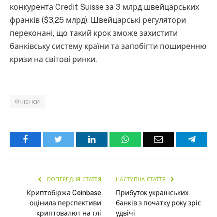
конкурента Credit Suisse за 3 млрд швейцарських
франків ($3,25 млрд). Швейцарські регулятори
переконані, що такий крок зможе захистити
банківську систему країни та запобігти поширенню
кризи на світові ринки.
Фінанси
Facebook
Twitter
LinkedIn
WhatsApp
Email
Teleg
ПОПЕРЕДНЯ СТАТТЯ
НАСТУПНА СТАТТЯ
Криптобіржа Coinbase
Прибуток українських
оцінила перспективи
банків з початку року зріс
криптовалют на тлі
удвічі