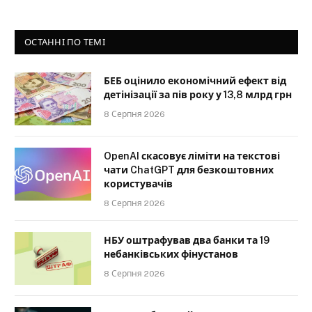
ОСТАННІ ПО ТЕМІ
БЕБ оцінило економічний ефект від
детінізації за пів року у 13,8 млрд грн
8 Серпня 2026
OpenAI скасовує ліміти на текстові
чати ChatGPT для безкоштовних
користувачів
8 Серпня 2026
НБУ оштрафував два банки та 19
небанківських фінустанов
8 Серпня 2026