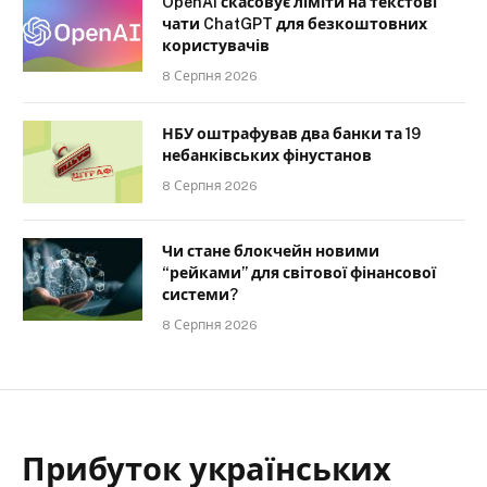
OpenAI скасовує ліміти на текстові
чати ChatGPT для безкоштовних
користувачів
8 Серпня 2026
НБУ оштрафував два банки та 19
небанківських фінустанов
8 Серпня 2026
Чи стане блокчейн новими
“рейками” для світової фінансової
системи?
8 Серпня 2026
Прибуток українських