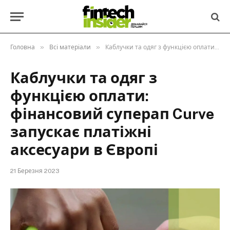
»
»
Головна
Всі матеріали
Каблучки та одяг з функцією оплати: фінансовий суперап Curve запускає платіжні аксесуари в Європі
Каблучки та одяг з
функцією оплати:
фінансовий суперап Curve
запускає платіжні
аксесуари в Європі
21 Березня 2023