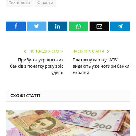
Технології
Фінанси
Facebook
Twitter
LinkedIn
WhatsApp
Email
Teleg
ПОПЕРЕДНЯ СТАТТЯ
НАСТУПНА СТАТТЯ
Прибуток українських
Платіжну картку “АТБ”
банків з початку року зріс
видають уже чотири банки
удвічі
України
СХОЖІ СТАТТІ