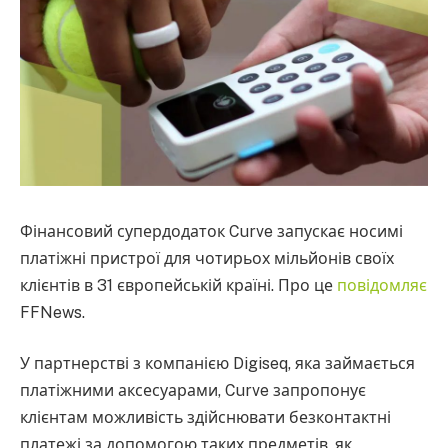
Фінансовий супердодаток Curve запускає носимі
платіжні пристрої для чотирьох мільйонів своїх
клієнтів в 31 європейській країні. Про це
повідомляє
FFNews.
У партнерстві з компанією Digiseq, яка займається
платіжними аксесуарами, Curve запропонує
клієнтам можливість здійснювати безконтактні
платежі за допомогою таких предметів, як