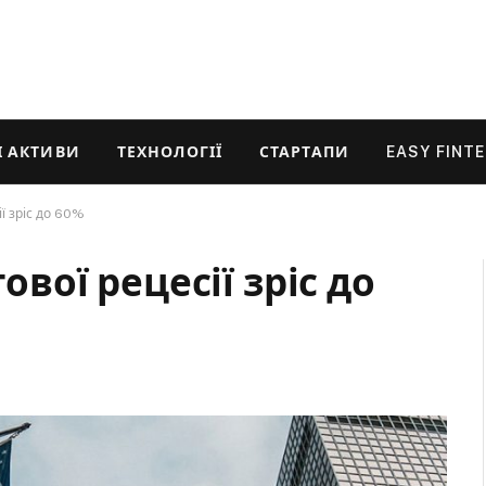
 АКТИВИ
ТЕХНОЛОГІЇ
СТАРТАПИ
EASY FINT
ії зріс до 60%
тової рецесії зріс до