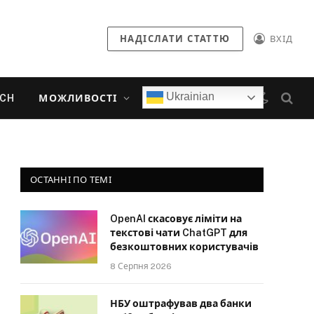
НАДІСЛАТИ СТАТТЮ
ВХІД
Ukrainian
ECH
МОЖЛИВОСТІ
ОСТАННІ ПО ТЕМІ
OpenAI скасовує ліміти на
текстові чати ChatGPT для
безкоштовних користувачів
8 Серпня 2026
НБУ оштрафував два банки