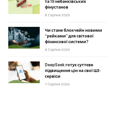
та 19 небанківських
фінустанов
8 Серпня 2026
Чи стане блокчейн новими
“рейками” для світової
фінансової системи?
8 Серпня 2026
DeepSeek готує суттєве
підвищення цін на свої ШІ-
сервіси
7 Серпня 2026