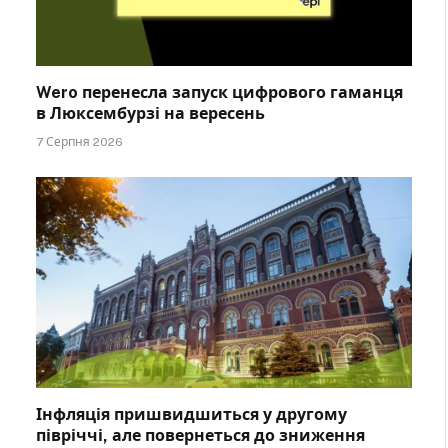
Wero перенесла запуск цифрового гаманця
в Люксембурзі на вересень
7 Серпня 2026
Інфляція пришвидшиться у другому
півріччі, але повернеться до зниження