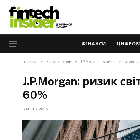
ФІНАНСИ
ЦИФРОВІ
»
»
Головна
Всі матеріали
J.P.Morgan: ризик світової рецес
J.P.Morgan: ризик сві
60%
6 Квітня 2025