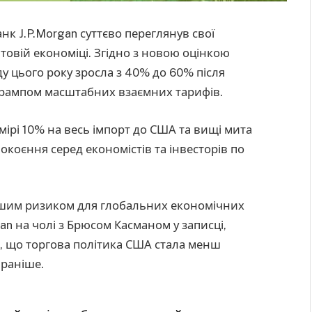
к J.P.Morgan суттєво переглянув свої
ітовій економіці. Згідно з новою оцінкою
ду цього року зросла з 40% до 60% після
рампом масштабних взаємних тарифів.
мірі 10% на весь імпорт до США та вищі мита
окоєння серед економістів та інвесторів по
ьшим ризиком для глобальних економічних
gan на чолі з Брюсом Касманом у записці,
и, що торгова політика США стала менш
 раніше.