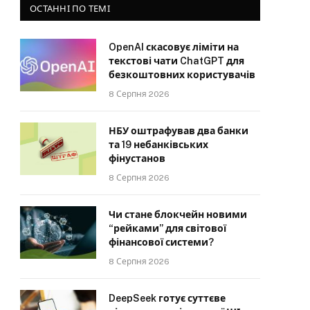
ОСТАННІ ПО ТЕМІ
OpenAI скасовує ліміти на
текстові чати ChatGPT для
безкоштовних користувачів
8 Серпня 2026
НБУ оштрафував два банки
та 19 небанківських
фінустанов
8 Серпня 2026
Чи стане блокчейн новими
“рейками” для світової
фінансової системи?
8 Серпня 2026
DeepSeek готує суттєве