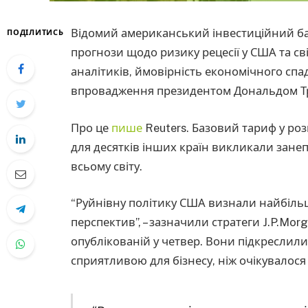
Відомий американський інвестиційний бан
ПОДІЛИТИСЬ
прогнози щодо ризику рецесії у США та св
аналітиків, ймовірність економічного спа
впровадження президентом Дональдом Т
Про це
пише
Reuters. Базовий тариф у роз
для десятків інших країн викликали занеп
всьому світу.
“Руйнівну політику США визнали найбіл
перспектив”, – зазначили стратеги J.P.Mor
опублікованій у четвер. Вони підкреслил
сприятливою для бізнесу, ніж очікувалося