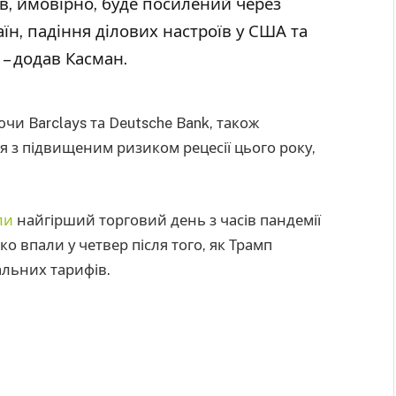
в, ймовірно, буде посилений через
аїн, падіння ділових настроїв у США та
– додав Касман.
чи Barclays та Deutsche Bank, також
 з підвищеним ризиком рецесії цього року,
ли
найгірший торговий день з часів пандемії
зко впали у четвер після того, як Трамп
льних тарифів.