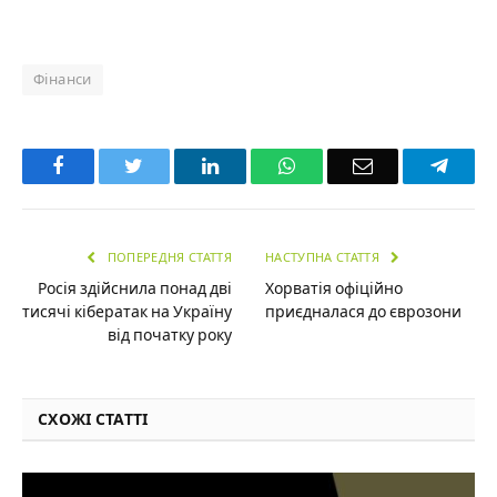
Фінанси
Facebook
Twitter
LinkedIn
WhatsApp
Email
Teleg
ПОПЕРЕДНЯ СТАТТЯ
НАСТУПНА СТАТТЯ
Росія здійснила понад дві
Хорватія офіційно
тисячі кібератак на Україну
приєдналася до єврозони
від початку року
СХОЖІ СТАТТІ