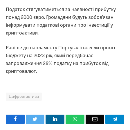
Податок стягуватиметься за наявності прибутку
понад 2000 євро. Громадяни будуть зобов’язані
інформувати податкові органи про інвестиції у
криптоактиви.
Раніше до парламенту Португалії внесли проєкт
бюджету на 2023 рік, який передбачає
запровадження 28% податку на прибуток від
криптовалют.
Цифрові активи
Facebook
Twitter
LinkedIn
WhatsApp
Email
Teleg