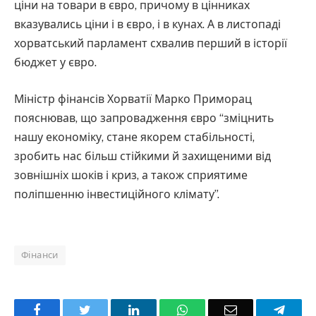
ціни на товари в євро, причому в цінниках
вказувались ціни і в євро, і в кунах. А в листопаді
хорватський парламент схвалив перший в історії
бюджет у євро.
Міністр фінансів Хорватії Марко Приморац
пояснював, що запровадження євро “зміцнить
нашу економіку, стане якорем стабільності,
зробить нас більш стійкими й захищеними від
зовнішніх шоків і криз, а також сприятиме
поліпшенню інвестиційного клімату”.
Фінанси
Facebook
Twitter
LinkedIn
WhatsApp
Email
Teleg