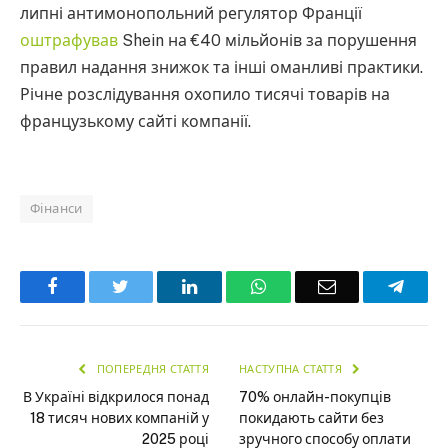
липні антимонопольний регулятор Франції
оштрафував
Shein на €40 мільйонів за порушення
правил надання знижок та інші оманливі практики.
Річне розслідування охопило тисячі товарів на
французькому сайті компанії.
Фінанси
Facebook
Twitter
LinkedIn
WhatsApp
Email
Teleg
ПОПЕРЕДНЯ СТАТТЯ
НАСТУПНА СТАТТЯ
В Україні відкрилося понад
70% онлайн-покупців
18 тисяч нових компаній у
покидають сайти без
2025 році
зручного способу оплати