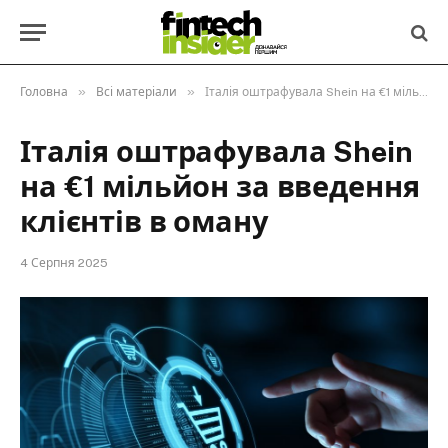
»
»
Головна
Всі матеріали
Італія оштрафувала Shein на €1 мільйон за введення клієнтів в оману
Італія оштрафувала Shein
на €1 мільйон за введення
клієнтів в оману
4 Серпня 2025