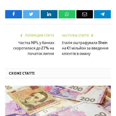
Facebook
Twitter
LinkedIn
WhatsApp
Email
Teleg
ПОПЕРЕДНЯ СТАТТЯ
НАСТУПНА СТАТТЯ
Частка NPL у банках
Італія оштрафувала Shein
скоротилася до 27% на
на €1 мільйон за введення
початок липня
клієнтів в оману
СХОЖІ СТАТТІ