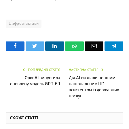
Цифрові активи
Facebook
Twitter
LinkedIn
WhatsApp
Email
Teleg
ПОПЕРЕДНЯ СТАТТЯ
НАСТУПНА СТАТТЯ
OpenAI випустила
Дія.AI визнали першим
оновлену модель GPT-5.1
національним ШІ-
асистентом із державних
послуг
СХОЖІ СТАТТІ