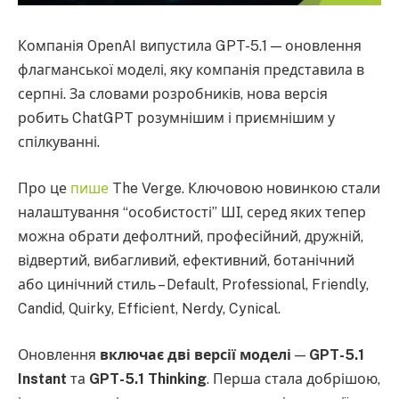
Компанія OpenAI випустила GPT-5.1 — оновлення
флагманської моделі, яку компанія представила в
серпні. За словами розробників, нова версія
робить ChatGPT розумнішим і приємнішим у
спілкуванні.
Про це
пише
The Verge. Ключовою новинкою стали
налаштування “особистості” ШІ, серед яких тепер
можна обрати дефолтний, професійний, дружній,
відвертий, вибагливий, ефективний, ботанічний
або цинічний стиль – Default, Professional, Friendly,
Candid, Quirky, Efficient, Nerdy, Cynical.
Оновлення
включає дві версії моделі
—
GPT-5.1
Instant
та
GPT-5.1 Thinking
. Перша стала добрішою,