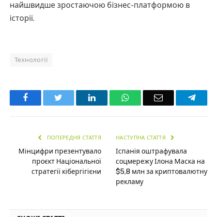
найшвидше зростаючою бізнес-платформою в
історії.
Технології
Facebook
Twitter
LinkedIn
WhatsApp
Email
Teleg
ПОПЕРЕДНЯ СТАТТЯ
НАСТУПНА СТАТТЯ
Мінцифри презентувало
Іспанія оштрафувала
проєкт Національної
соцмережу Ілона Маска на
стратегії кібергігієни
$5,8 млн за криптовалютну
рекламу