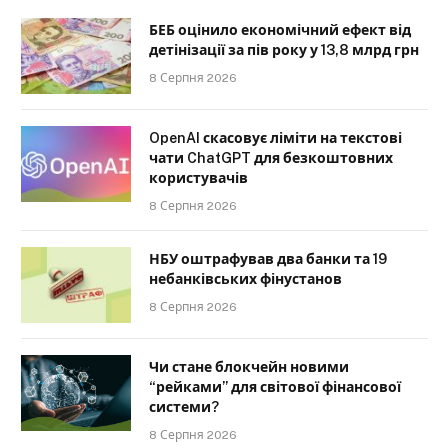
БЕБ оцінило економічний ефект від
детінізації за пів року у 13,8 млрд грн
8 Серпня 2026
OpenAI скасовує ліміти на текстові
чати ChatGPT для безкоштовних
користувачів
8 Серпня 2026
НБУ оштрафував два банки та 19
небанківських фінустанов
8 Серпня 2026
Чи стане блокчейн новими
“рейками” для світової фінансової
системи?
8 Серпня 2026