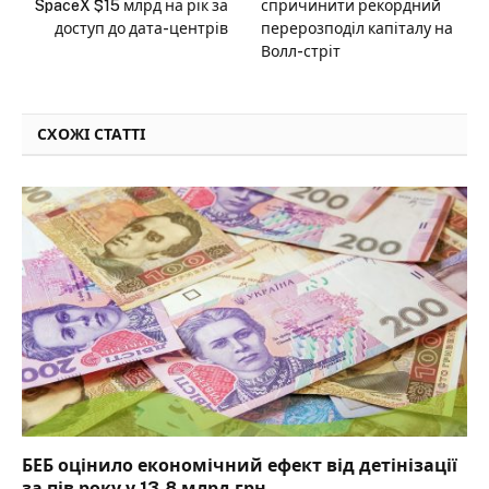
SpaceX $15 млрд на рік за
спричинити рекордний
доступ до дата-центрів
перерозподіл капіталу на
Волл-стріт
СХОЖІ СТАТТІ
БЕБ оцінило економічний ефект від детінізації
за пів року у 13,8 млрд грн