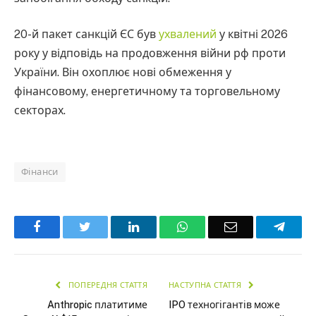
20-й пакет санкцій ЄС був
ухвалений
у квітні 2026
року у відповідь на продовження війни рф проти
України. Він охоплює нові обмеження у
фінансовому, енергетичному та торговельному
секторах.
Фінанси
Facebook
Twitter
LinkedIn
WhatsApp
Email
Teleg
ПОПЕРЕДНЯ СТАТТЯ
НАСТУПНА СТАТТЯ
Anthropic платитиме
IPO техногігантів може