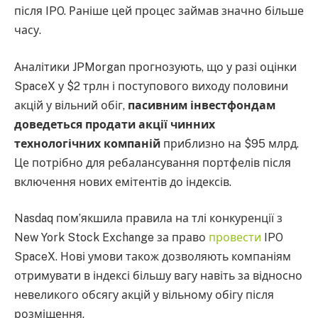
після IPO. Раніше цей процес займав значно більше
часу.
Аналітики JPMorgan прогнозують, що у разі оцінки
SpaceX у $2 трлн і поступового виходу половини
акцій у вільний обіг,
пасивним інвестфондам
доведеться продати акції чинних
технологічних компаній
приблизно на $95 млрд.
Це потрібно для ребалансування портфелів після
включення нових емітентів до індексів.
Nasdaq пом’якшила правила на тлі конкуренції з
New York Stock Exchange за право
провести
IPO
SpaceX. Нові умови також дозволяють компаніям
отримувати в індексі більшу вагу навіть за відносно
невеликого обсягу акцій у вільному обігу після
розміщення.