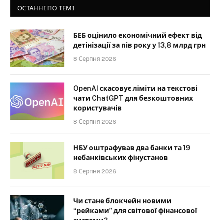
ОСТАННІ ПО ТЕМІ
БЕБ оцінило економічний ефект від
детінізації за пів року у 13,8 млрд грн
8 Серпня 2026
OpenAI скасовує ліміти на текстові
чати ChatGPT для безкоштовних
користувачів
8 Серпня 2026
НБУ оштрафував два банки та 19
небанківських фінустанов
8 Серпня 2026
Чи стане блокчейн новими
“рейками” для світової фінансової