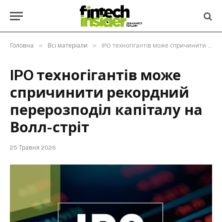
»
»
Головна
Всі матеріали
IPO техногігантів може спричинити рекордний перерозподіл капіталу на Волл-стріт
IPO техногігантів може
спричинити рекордний
перерозподіл капіталу на
Волл-стріт
25 Травня 2026