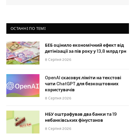
ОСТАННІ ПО ТЕМІ
БЕБ оцінило економічний ефект від
детінізації за пів року у 13,8 млрд грн
8 Серпня 2026
OpenAI скасовує ліміти на текстові
чати ChatGPT для безкоштовних
користувачів
8 Серпня 2026
НБУ оштрафував два банки та 19
небанківських фінустанов
8 Серпня 2026