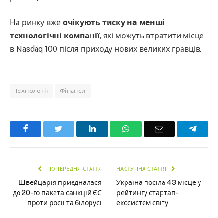
На ринку вже
очікують тиску на менші
технологічні компанії
, які можуть втратити місце
в Nasdaq 100 після приходу нових великих гравців.
Технології
Фінанси
Facebook
Twitter
LinkedIn
WhatsApp
Email
Teleg
ПОПЕРЕДНЯ СТАТТЯ
НАСТУПНА СТАТТЯ
Швейцарія приєдналася
Україна посіла 43 місце у
до 20-го пакета санкцій ЄС
рейтингу стартап-
проти росії та білорусі
екосистем світу