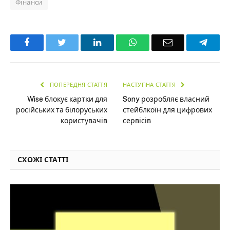
Фінанси
Facebook
Twitter
LinkedIn
WhatsApp
Email
Teleg
ПОПЕРЕДНЯ СТАТТЯ
НАСТУПНА СТАТТЯ
Wise блокує картки для
Sony розробляє власний
російських та білоруських
стейблкоїн для цифрових
користувачів
сервісів
СХОЖІ СТАТТІ