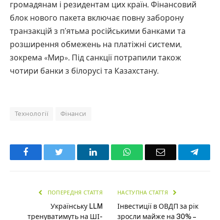
громадянам і резидентам цих країн. Фінансовий
блок нового пакета включає повну заборону
транзакцій з п’ятьма російськими банками та
розширення обмежень на платіжні системи,
зокрема «Мир». Під санкції потрапили також
чотири банки з білорусі та Казахстану.
Технології
Фінанси
Facebook
Twitter
LinkedIn
WhatsApp
Email
Teleg
ПОПЕРЕДНЯ СТАТТЯ
НАСТУПНА СТАТТЯ
Українську LLM
Інвестиції в ОВДП за рік
тренуватимуть на ШІ-
зросли майже на 30% –