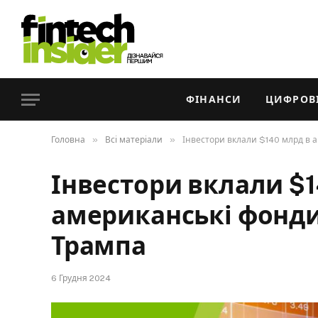
ФІНАНСИ
ЦИФРОВІ
»
»
Головна
Всі матеріали
Інвестори вклали $140 млрд в 
Інвестори вклали $1
американські фонди
Трампа
6 Грудня 2024