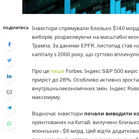
Інвестори спрямували близько $140 млрд
ПОДІЛИТИСЬ
виборів, розраховуючи на масштабні екон
Трампа. За даними EPFR, листопад став 
капіталу з 2000 року, що суттєво вплинул
Про це
пише
Forbes. Індекс S&P 500 виріс
приріст до 28%. Особливо активно зроста
внутрішньоекономічних змін. Індекс Russe
максимуму.
Водночас інвестори
почали виводити к
орієнтованих на Китай, вилучено близько 
японських – $6 млрд. Цей відтік додатков