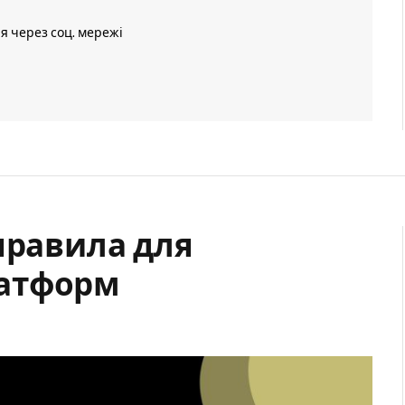
ія через соц. мережі
правила для
латформ