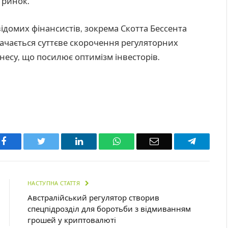
 ринок.
домих фінансистів, зокрема Скотта Бессента
бачається суттєве скорочення регуляторних
есу, що посилює оптимізм інвесторів.
Facebook
Twitter
LinkedIn
WhatsApp
Email
Telegra
НАСТУПНА СТАТТЯ
Австралійський регулятор створив
спецпідрозділ для боротьби з відмиванням
грошей у криптовалюті