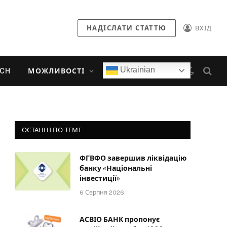
НАДІСЛАТИ СТАТТЮ
ВХІД
Ukrainian
ECH
МОЖЛИВОСТІ
ОСТАННІ ПО ТЕМІ
ФГВФО завершив ліквідацію
банку «Національні
інвестиції»
6 Серпня 2026
АСВІО БАНК пропонує