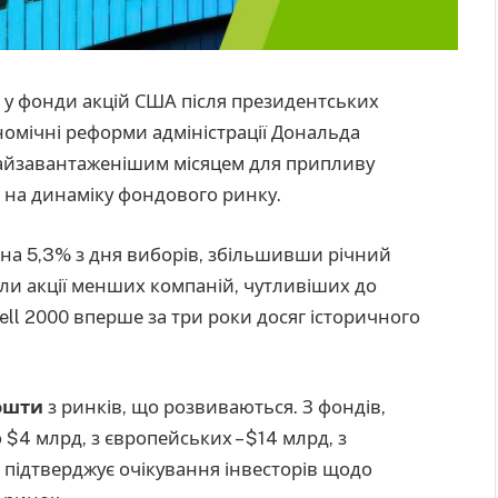
 у фонди акцій США після президентських
омічні реформи адміністрації Дональда
найзавантаженішим місяцем для припливу
о на динаміку фондового ринку.
 на 5,3% з дня виборів, збільшивши річний
ли акції менших компаній, чутливіших до
ll 2000 вперше за три роки досяг історичного
ошти
з ринків, що розвиваються. З фондів,
$4 млрд, з європейських – $14 млрд, з
о підтверджує очікування інвесторів щодо