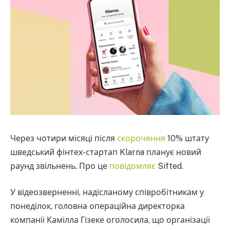
Через чотири місяці після
скорочення
10% штату
шведський фінтех-стартап Klarna планує новий
раунд звільнень. Про це
повідомляє
Sifted.
У відеозверненні, надісланому співробітникам у
понеділок, головна операційна директорка
компанії Камілла Гізеке оголосила, що організації