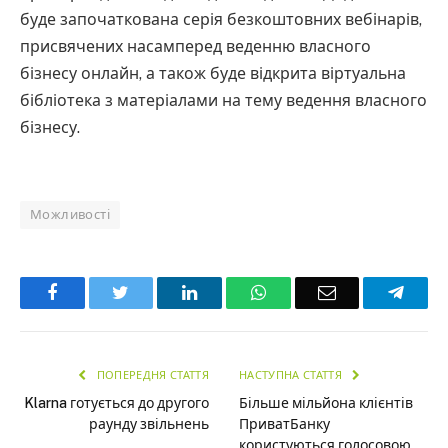
буде започаткована серія безкоштовних вебінарів,
присвячених насамперед веденню власного
бізнесу онлайн, а також буде відкрита віртуальна
бібліотека з матеріалами на тему ведення власного
бізнесу.
Можливості
Facebook
Twitter
LinkedIn
WhatsApp
Email
Teleg
ПОПЕРЕДНЯ СТАТТЯ
НАСТУПНА СТАТТЯ
Klarna готується до другого
Більше мільйона клієнтів
раунду звільнень
ПриватБанку
користуються голосовою