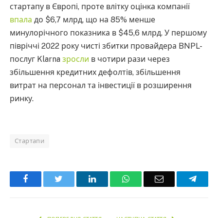
стартапу в Європі, проте влітку оцінка компанії
впала
до $6,7 млрд, що на 85% менше
минулорічного показника в $45,6 млрд. У першому
півріччі 2022 року чисті збитки провайдера BNPL-
послуг Klarna
зросли
в чотири рази через
збільшення кредитних дефолтів, збільшення
витрат на персонал та інвестиції в розширення
ринку.
Стартапи
Facebook
Twitter
LinkedIn
WhatsApp
Email
Teleg