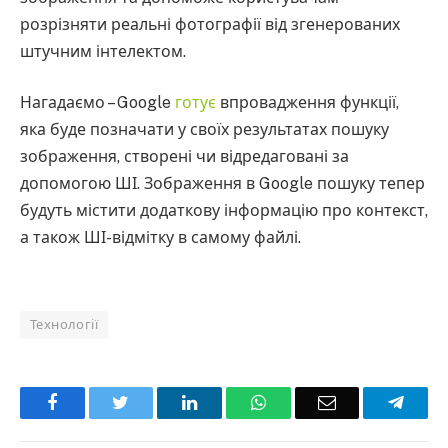
розрізняти реальні фотографії від згенерованих
штучним інтелектом.
Нагадаємо – Google
готує
впровадження функції,
яка буде позначати у своїх результатах пошуку
зображення, створені чи відредаговані за
допомогою ШІ. Зображення в Google пошуку тепер
будуть містити додаткову інформацію про контекст,
а також ШІ-відмітку в самому файлі.
Технології
Facebook
Twitter
LinkedIn
WhatsApp
Email
Teleg