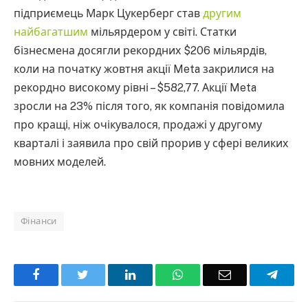
підприємець Марк Цукерберг став
другим
найбагатшим
мільярдером у світі. Статки
бізнесмена досягли рекордних $206 мільярдів,
коли на початку жовтня акції Meta закрилися на
рекордно високому рівні – $582,77. Акції Meta
зросли на 23% після того, як компанія повідомила
про кращі, ніж очікувалося, продажі у другому
кварталі і заявила про свій прорив у сфері великих
мовних моделей.
Фінанси
Facebook
Twitter
LinkedIn
WhatsApp
Email
Teleg