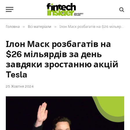
»
»
Головна
Всі матеріали
Ілон Маск розбагатів на $26 мільярдів за день завдяки зростанню акцій Tesla
Ілон Маск розбагатів на
$26 мільярдів за день
завдяки зростанню акцій
Tesla
25 Жовтня 2024