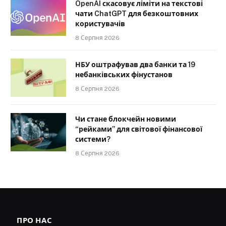
OpenAI скасовує ліміти на текстові
чати ChatGPT для безкоштовних
користувачів
8 Серпня 2026
НБУ оштрафував два банки та 19
небанківських фінустанов
8 Серпня 2026
Чи стане блокчейн новими
“рейками” для світової фінансової
системи?
8 Серпня 2026
ПРО НАС