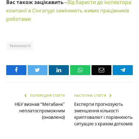
Вас також зацікавить
–
Від баристи до інспектора:
компанії в Сінгапурі замінюють живих працівників
роботами
Технології
Facebook
Twitter
LinkedIn
WhatsApp
Email
Teleg
ПОПЕРЕДНЯ СТАТТЯ
НАСТУПНА СТАТТЯ
НБУ визнав “Мегабанк”
Експерти прогнозують
неплатоспроможним
зменшення кількості
(оновлено)
криптовалют і порівнюють
ситуацію з крахом доткомів