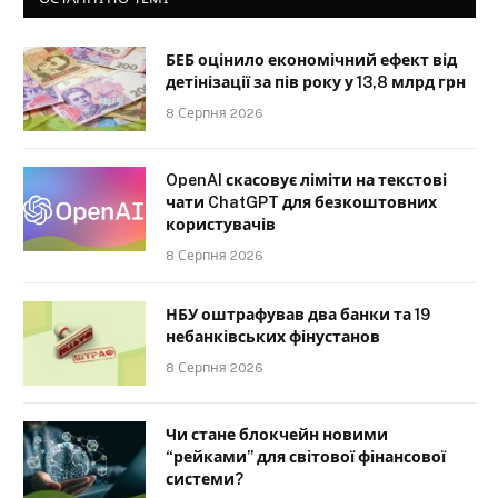
БЕБ оцінило економічний ефект від
детінізації за пів року у 13,8 млрд грн
8 Серпня 2026
OpenAI скасовує ліміти на текстові
чати ChatGPT для безкоштовних
користувачів
8 Серпня 2026
НБУ оштрафував два банки та 19
небанківських фінустанов
8 Серпня 2026
Чи стане блокчейн новими
“рейками” для світової фінансової
системи?