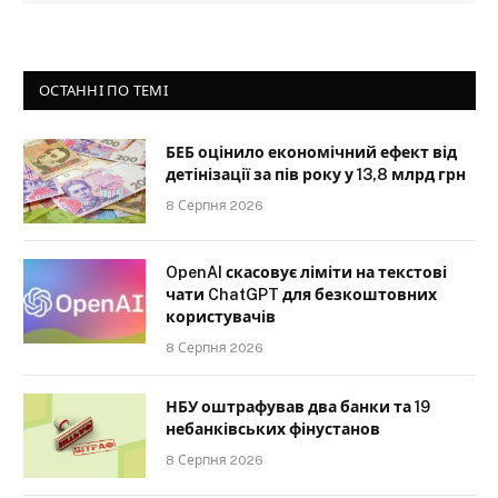
ОСТАННІ ПО ТЕМІ
БЕБ оцінило економічний ефект від
детінізації за пів року у 13,8 млрд грн
8 Серпня 2026
OpenAI скасовує ліміти на текстові
чати ChatGPT для безкоштовних
користувачів
8 Серпня 2026
НБУ оштрафував два банки та 19
небанківських фінустанов
8 Серпня 2026