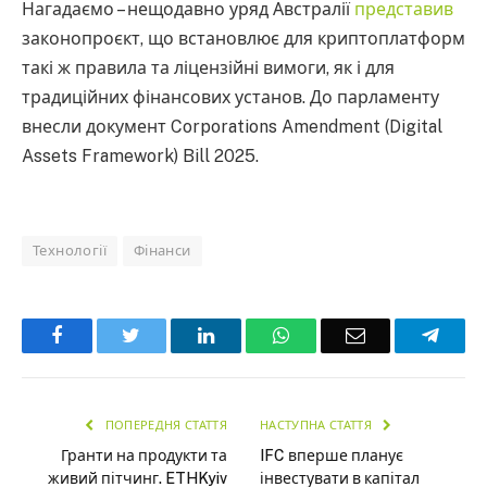
Нагадаємо – нещодавно уряд Австралії
представив
законопроєкт, що встановлює для криптоплатформ
такі ж правила та ліцензійні вимоги, як і для
традиційних фінансових установ. До парламенту
внесли документ Corporations Amendment (Digital
Assets Framework) Bill 2025.
Технології
Фінанси
Facebook
Twitter
LinkedIn
WhatsApp
Email
Teleg
ПОПЕРЕДНЯ СТАТТЯ
НАСТУПНА СТАТТЯ
Гранти на продукти та
IFC вперше планує
живий пітчинг. ETHKyiv
інвестувати в капітал