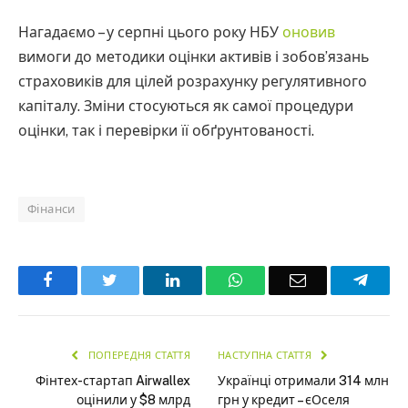
Нагадаємо – у серпні цього року НБУ
оновив
вимоги до методики оцінки активів і зобов’язань
страховиків для цілей розрахунку регулятивного
капіталу. Зміни стосуються як самої процедури
оцінки, так і перевірки її обґрунтованості.
Фінанси
Facebook
Twitter
LinkedIn
WhatsApp
Email
Teleg
ПОПЕРЕДНЯ СТАТТЯ
НАСТУПНА СТАТТЯ
Фінтех-стартап Airwallex
Українці отримали 314 млн
оцінили у $8 млрд
грн у кредит – єОселя