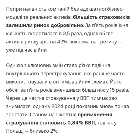
Попри наявність компаній без адекватної бізнес-
моделі та реальних активів,
більшість страховиків
залишили ринок добровільно
. За п’ять років їхня
кількість скоротилася в 3,5 раза, однак обсяг
активів ринку зріс на 42%, зокрема на третину —
уже під час війни.
Однією з ключових змін стало різке падіння
внутрішнього перестрахування, яке раніше часто
використовували в оптимізаційних схемах. Його
обсяг за п’ять років зменшився більш ніж у 15 разів.
Через це частка страхування у ВВП тимчасово
знизилася, однак у 2024 році показник знову почав
зростати. Станом на 1 жовтня
проникнення
страхування становить 0,84% ВВП
, тоді як у
Польщі — близько 2%.