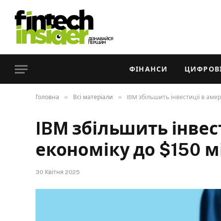
ФІНАНСИ
ЦИФРОВІ
»
»
Головна
Всі матеріали
IBM збільшить інвестиції в аме
IBM збільшить інвес
економіку до $150 м
30 Квітня 2025