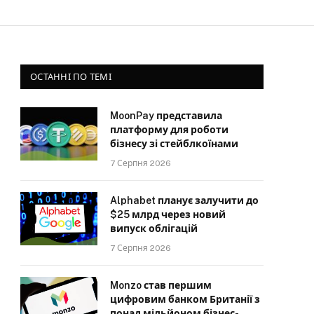
ОСТАННІ ПО ТЕМІ
MoonPay представила
платформу для роботи
бізнесу зі стейблкоїнами
7 Серпня 2026
Alphabet планує залучити до
$25 млрд через новий
випуск облігацій
7 Серпня 2026
Monzo став першим
цифровим банком Британії з
понад мільйоном бізнес-