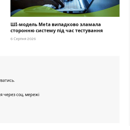
ШІ-модель Meta випадково зламала
сторонню систему під час тестування
6 Серпня 2026
уватись
.
ія через соц. мережі