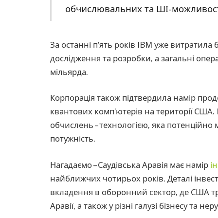
обчислювальних та ШІ-можливостей
За останні п’ять років IBM уже витратила
дослідження та розробки, а загальні опера
мільярда.
Корпорація також підтвердила намір прод
квантових комп’ютерів на території США
обчислень – технологією, яка потенційн
потужність.
Нагадаємо – Саудівська Аравія має намір
і
найближчих чотирьох років. Деталі інвес
вкладення в оборонний сектор, де США т
Аравії, а також у різні галузі бізнесу та нер