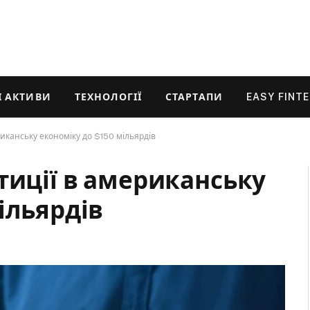
 АКТИВИ
ТЕХНОЛОГІЇ
СТАРТАПИ
EASY FINT
риканську економіку до $150 мільярдів
тиції в американську
ільярдів