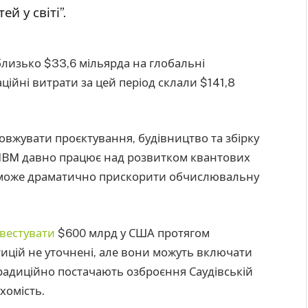
 у світі”.
 близько $33,6 мільярда на глобальні
ційні витрати за цей період склали $141,8
овжувати проєктування, будівництво та збірку
. IBM давно працює над розвитком квантових
о може драматично прискорити обчислювальну
нвестувати
$600 млрд у США протягом
тицій не уточнені, але вони можуть включати
радиційно постачають озброєння Саудівській
ухомість.