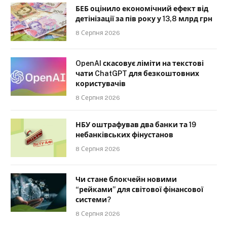
БЕБ оцінило економічний ефект від
детінізації за пів року у 13,8 млрд грн
8 Серпня 2026
OpenAI скасовує ліміти на текстові
чати ChatGPT для безкоштовних
користувачів
8 Серпня 2026
НБУ оштрафував два банки та 19
небанківських фінустанов
8 Серпня 2026
Чи стане блокчейн новими
“рейками” для світової фінансової
системи?
8 Серпня 2026