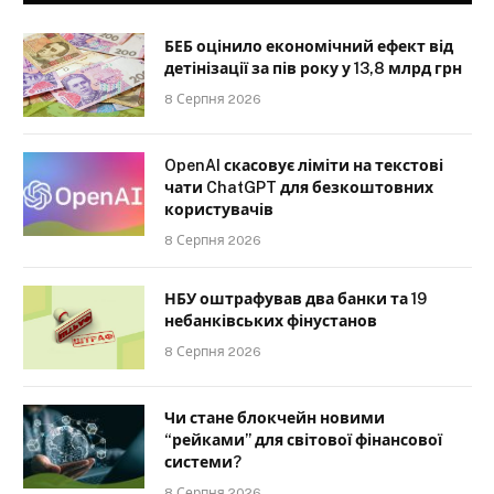
БЕБ оцінило економічний ефект від
детінізації за пів року у 13,8 млрд грн
8 Серпня 2026
OpenAI скасовує ліміти на текстові
чати ChatGPT для безкоштовних
користувачів
8 Серпня 2026
НБУ оштрафував два банки та 19
небанківських фінустанов
8 Серпня 2026
Чи стане блокчейн новими
“рейками” для світової фінансової
системи?
8 Серпня 2026