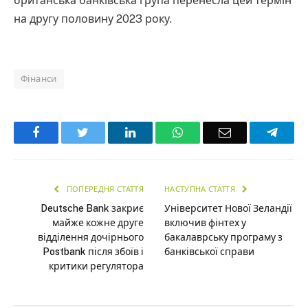
британська банківська група перенесла цей термін
на другу половину 2023 року.
Фінанси
Facebook
Twitter
LinkedIn
WhatsApp
Email
Teleg
ПОПЕРЕДНЯ СТАТТЯ
НАСТУПНА СТАТТЯ
Deutsche Bank закриє
Університет Нової Зеландії
майже кожне друге
включив фінтех у
відділення дочірнього
бакалаврську програму з
Postbank після збоїв і
банківської справи
критики регулятора