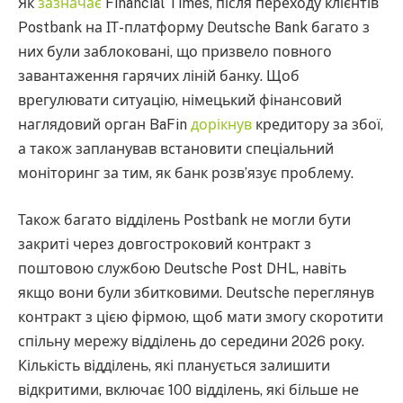
Як
зазначає
Financial Times, після переходу клієнтів
Postbank на ІТ-платформу Deutsche Bank багато з
них були заблоковані, що призвело повного
завантаження гарячих ліній банку. Щоб
врегулювати ситуацію, німецький фінансовий
наглядовий орган BaFin
дорікнув
кредитору за збої,
а також запланував встановити спеціальний
моніторинг за тим, як банк розв’язує проблему.
Також багато відділень Postbank не могли бути
закриті через довгостроковий контракт з
поштовою службою Deutsche Post DHL, навіть
якщо вони були збитковими. Deutsche переглянув
контракт з цією фірмою, щоб мати змогу скоротити
спільну мережу відділень до середини 2026 року.
Кількість відділень, які планується залишити
відкритими, включає 100 відділень, які більше не