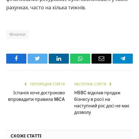
рахунках, часто на кілька тижнів.
Фінанси
Facebook
Twitter
LinkedIn
WhatsApp
Email
Teleg
ПОПЕРЕДНЯ СТАТТЯ
НАСТУПНА СТАТТЯ
Іспанія хоче достроково
HSBC відклав продаж
впровадити правила MiCA
бізнесу в росії на
наступний рік: досі не має
дозволу
СХОЖІ СТАТТІ