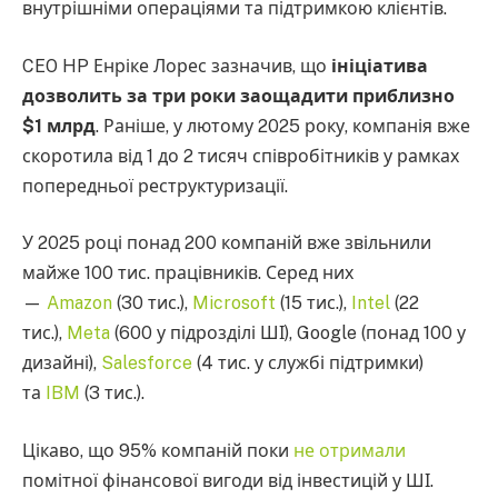
внутрішніми операціями та підтримкою клієнтів.
CEO HP Енріке Лорес зазначив, що
ініціатива
дозволить за три роки заощадити приблизно
$1 млрд
. Раніше, у лютому 2025 року, компанія вже
скоротила від 1 до 2 тисяч співробітників у рамках
попередньої реструктуризації.
У 2025 році понад 200 компаній вже звільнили
майже 100 тис. працівників. Серед них
—
Amazon
(30 тис.),
Microsoft
(15 тис.),
Intel
(22
тис.),
Meta
(600 у підрозділі ШІ), Google (понад 100 у
дизайні),
Salesforce
(4 тис. у службі підтримки)
та
IBM
(3 тис.).
Цікаво, що 95% компаній поки
не отримали
помітної фінансової вигоди від інвестицій у ШІ.