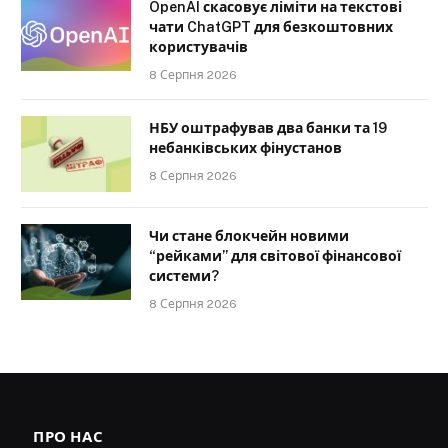
OpenAI скасовує ліміти на текстові
чати ChatGPT для безкоштовних
користувачів
8 Серпня 2026
НБУ оштрафував два банки та 19
небанківських фінустанов
8 Серпня 2026
Чи стане блокчейн новими
“рейками” для світової фінансової
системи?
8 Серпня 2026
ПРО НАС