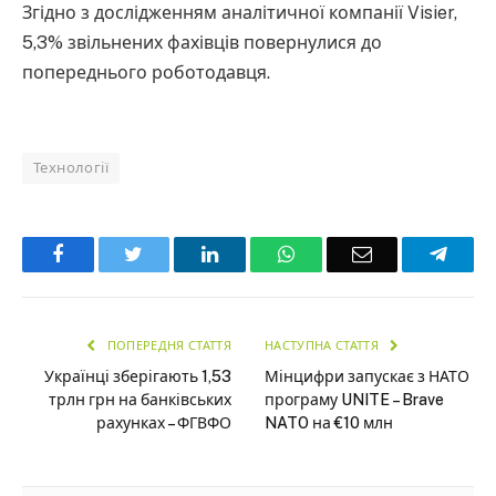
Згідно з дослідженням аналітичної компанії Visier,
5,3% звільнених фахівців повернулися до
попереднього роботодавця.
Технології
Facebook
Twitter
LinkedIn
WhatsApp
Email
Teleg
ПОПЕРЕДНЯ СТАТТЯ
НАСТУПНА СТАТТЯ
Українці зберігають 1,53
Мінцифри запускає з НАТО
трлн грн на банківських
програму UNITE – Brave
рахунках – ФГВФО
NATO на €10 млн