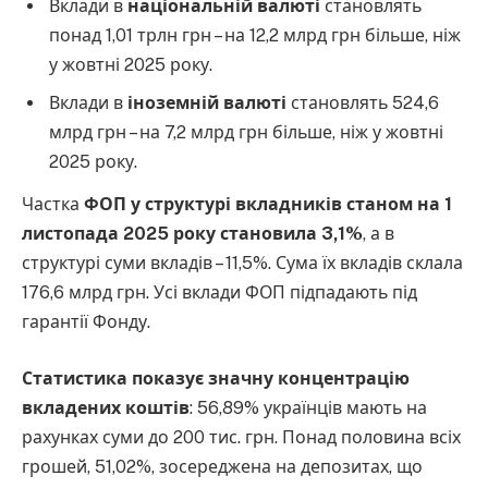
Вклади в
національній валюті
становлять
понад 1,01 трлн грн – на 12,2 млрд грн більше, ніж
у жовтні 2025 року.
Вклади в
іноземній валюті
становлять 524,6
млрд грн – на 7,2 млрд грн більше, ніж у жовтні
2025 року.
Частка
ФОП у структурі вкладників станом на 1
листопада 2025 року становила 3,1%
, а в
структурі суми вкладів – 11,5%. Сума їх вкладів склала
176,6 млрд грн. Усі вклади ФОП підпадають під
гарантії Фонду.
Статистика показує значну концентрацію
вкладених коштів
: 56,89% українців мають на
рахунках суми до 200 тис. грн. Понад половина всіх
грошей, 51,02%, зосереджена на депозитах, що