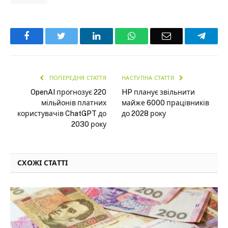
Facebook
Twitter
LinkedIn
WhatsApp
Email
Teleg
ПОПЕРЕДНЯ СТАТТЯ
НАСТУПНА СТАТТЯ
OpenAI прогнозує 220
HP планує звільнити
мільйонів платних
майже 6000 працівників
користувачів ChatGPT до
до 2028 року
2030 року
СХОЖІ СТАТТІ