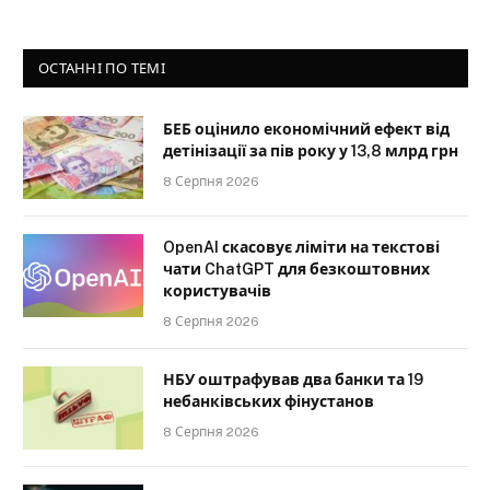
ОСТАННІ ПО ТЕМІ
БЕБ оцінило економічний ефект від
детінізації за пів року у 13,8 млрд грн
8 Серпня 2026
OpenAI скасовує ліміти на текстові
чати ChatGPT для безкоштовних
користувачів
8 Серпня 2026
НБУ оштрафував два банки та 19
небанківських фінустанов
8 Серпня 2026