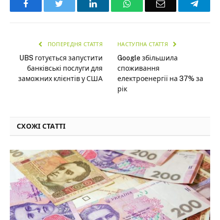
Facebook
Twitter
LinkedIn
WhatsApp
Email
Teleg
ПОПЕРЕДНЯ СТАТТЯ
НАСТУПНА СТАТТЯ
UBS готується запустити
Google збільшила
банківські послуги для
споживання
заможних клієнтів у США
електроенергії на 37% за
рік
СХОЖІ СТАТТІ