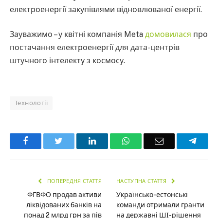
електроенергії закупівлями відновлюваної енергії.
Зауважимо – у квітні компанія Meta
домовилася
про
постачання електроенергії для дата-центрів
штучного інтелекту з космосу.
Технології
Facebook
Twitter
LinkedIn
WhatsApp
Email
Teleg
ПОПЕРЕДНЯ СТАТТЯ
НАСТУПНА СТАТТЯ
ФГВФО продав активи
Українсько-естонські
ліквідованих банків на
команди отримали гранти
понад 2 млрд грн за пів
на державні ШІ-рішення