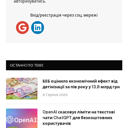
авторизуватись
.
Вхід/реєстрація через соц. мережі
ОСТАННІ ПО ТЕМІ
БЕБ оцінило економічний ефект від
детінізації за пів року у 13,8 млрд грн
8 Серпня 2026
OpenAI скасовує ліміти на текстові
чати ChatGPT для безкоштовних
користувачів