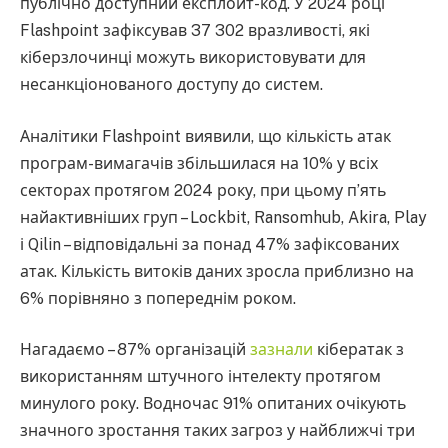
публічно доступний експлойт-код. У 2024 році
Flashpoint зафіксував 37 302 вразливості, які
кіберзлочинці можуть використовувати для
несанкціонованого доступу до систем.
Аналітики Flashpoint виявили, що кількість атак
програм-вимагачів збільшилася на 10% у всіх
секторах протягом 2024 року, при цьому п’ять
найактивніших груп – Lockbit, Ransomhub, Akira, Play
і Qilin – відповідальні за понад 47% зафіксованих
атак. Кількість витоків даних зросла приблизно на
6% порівняно з попереднім роком.
Нагадаємо – 87% організацій
зазнали
кібератак з
використанням штучного інтелекту протягом
минулого року. Водночас 91% опитаних очікують
значного зростання таких загроз у найближчі три