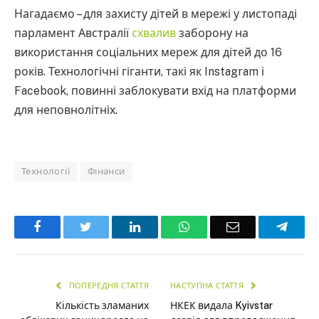
Нагадаємо – для захисту дітей в мережі у листопаді
парламент Австралії
схвалив
заборону на
використання соціальних мереж для дітей до 16
років. Технологічні гіганти, такі як Instagram і
Facebook, повинні заблокувати вхід на платформи
для неповнолітніх.
Технології
Фінанси
Facebook
Twitter
LinkedIn
WhatsApp
Email
Teleg
ПОПЕРЕДНЯ СТАТТЯ
НАСТУПНА СТАТТЯ
Кількість зламаних
НКЕК видала Kyivstar