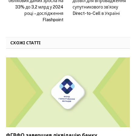
облікових даних зросла на
дозвіл для впровадження
33% до 3,2 млрд у 2024
супутникового зв’язку
році – дослідження
Direct-to-Cell в Україні
Flashpoint
СХОЖІ СТАТТІ
ФГВФО завершив ліквідацію банку