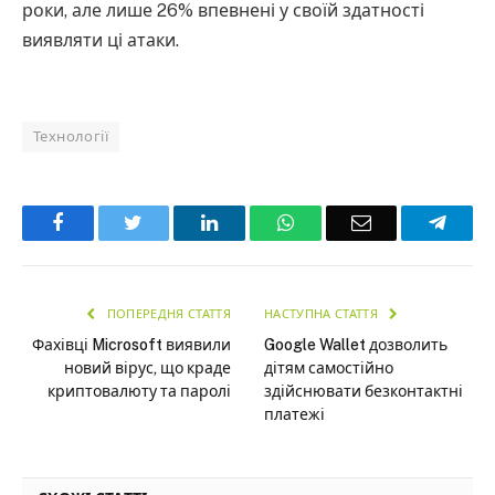
роки, але лише 26% впевнені у своїй здатності
виявляти ці атаки.
Технології
Facebook
Twitter
LinkedIn
WhatsApp
Email
Teleg
ПОПЕРЕДНЯ СТАТТЯ
НАСТУПНА СТАТТЯ
Фахівці Microsoft виявили
Google Wallet дозволить
новий вірус, що краде
дітям самостійно
криптовалюту та паролі
здійснювати безконтактні
платежі