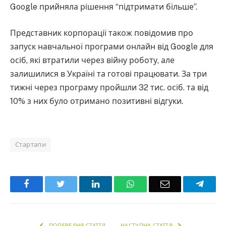
Google прийняла рішення “підтримати більше”.
Представник корпорації також повідомив про
запуск навчальної програми онлайн від Google для
осіб, які втратили через війну роботу, але
залишилися в Україні та готові працювати. За три
тижні через програму пройшли 32 тис. осіб. та від
10% з них було отримано позитивні відгуки.
Стартапи
Facebook
Twitter
LinkedIn
WhatsApp
Email
Teleg
ПОПЕРЕДНЯ СТАТТЯ
НАСТУПНА СТАТТЯ