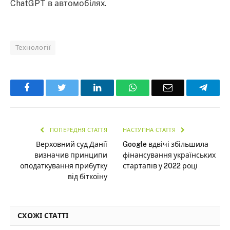
ChatGPT в автомобілях.
Технології
Facebook
Twitter
LinkedIn
WhatsApp
Email
Teleg
ПОПЕРЕДНЯ СТАТТЯ
НАСТУПНА СТАТТЯ
Верховний суд Данії
Google вдвічі збільшила
визначив принципи
фінансування українських
оподаткування прибутку
стартапів у 2022 році
від біткоїну
СХОЖІ СТАТТІ