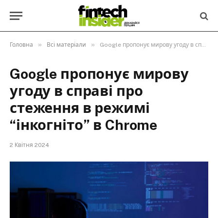
»
»
Головна
Всі матеріали
Google пропонує мирову угоду в справі про стеження в режимі “інкогніто” в Chrome
Google пропонує мирову
угоду в справі про
стеження в режимі
“інкогніто” в Chrome
2 Квітня 2024