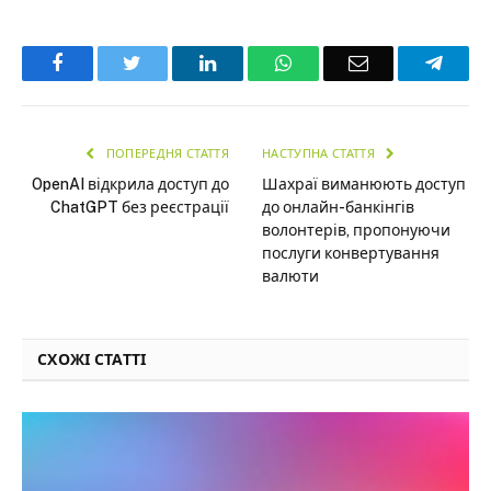
Facebook
Twitter
LinkedIn
WhatsApp
Email
Teleg
ПОПЕРЕДНЯ СТАТТЯ
НАСТУПНА СТАТТЯ
OpenAI відкрила доступ до
Шахраї виманюють доступ
ChatGPT без реєстрації
до онлайн-банкінгів
волонтерів, пропонуючи
послуги конвертування
валюти
СХОЖІ СТАТТІ