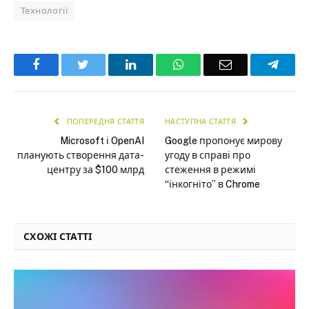
Технології
Facebook
Twitter
LinkedIn
WhatsApp
Email
Teleg
ПОПЕРЕДНЯ СТАТТЯ
НАСТУПНА СТАТТЯ
Microsoft і OpenAI
Google пропонує мирову
планують створення дата-
угоду в справі про
центру за $100 млрд
стеження в режимі
“інкогніто” в Chrome
СХОЖІ СТАТТІ