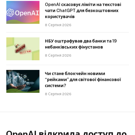
OpenAI скасовує ліміти на текстові
чати ChatGPT для безкоштовних
користувачів
8 Серпня 2026
НБУ оштрафував два банки та 19
небанківських фінустанов
8 Серпня 2026
Чи стане блокчейн новими
“рейками” для світової фінансової
системи?
8 Серпня 2026
OpenAI відкрила доступ до